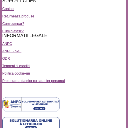
SUPORT CLIENTI
Contact
Returneaza produse
Cum cumpar?
Cum platesc?
INFORMATII LEGALE
ANPC
ANPC - SAL
ODR
Termeni si conditii
Politica cookie-uri
Prelucrarea datelor cu caracter personal