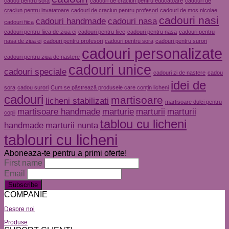
cadou pentru sora
cadouri de craciun pentru educatoare
cadouri de
craciun pentru invatatoare
cadouri de craciun pentru profesori
cadouri de mos nicolae
cadouri nasi
cadouri handmade
cadouri nasa
cadouri fiica
cadouri pentru fiica de ziua ei
cadouri pentru fiice
cadouri pentru nasa
cadouri pentru
nasa de ziua ei
cadouri pentru profesori
cadouri pentru sora
cadouri pentru surori
cadouri personalizate
cadouri pentru ziua de nastere
cadouri unice
cadouri speciale
cadouri zi de nastere
cadou
idei de
sora
cadou surori
Cum se păstrează produsele care conțin licheni
cadouri
martisoare
licheni stabilizati
martisoare dulci pentru
martisoare handmade
marturie
marturii
marturii
copii
tablou cu licheni
handmade
marturii nunta
tablouri cu licheni
Aboneaza-te pentru a primi oferte!
First name
Email
COMPANIE
Despre noi
Produse