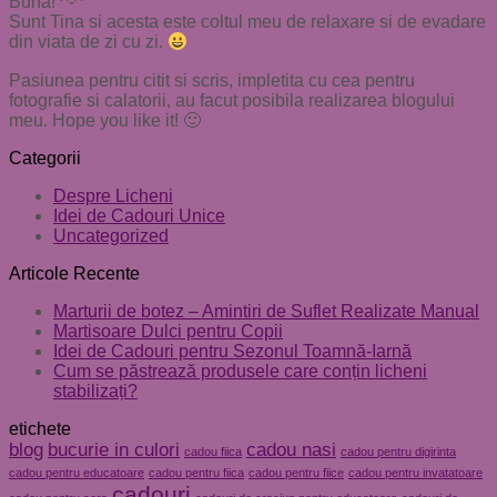
Buna! ^-^
Sunt Tina si acesta este coltul meu de relaxare si de evadare
din viata de zi cu zi.
Pasiunea pentru citit si scris, impletita cu cea pentru
fotografie si calatorii, au facut posibila realizarea blogului
meu. Hope you like it! 🙂
Categorii
Despre Licheni
Idei de Cadouri Unice
Uncategorized
Articole Recente
Marturii de botez – Amintiri de Suflet Realizate Manual
Martisoare Dulci pentru Copii
Idei de Cadouri pentru Sezonul Toamnă-Iarnă
Cum se păstrează produsele care conțin licheni
stabilizați?
etichete
blog
bucurie in culori
cadou nasi
cadou fiica
cadou pentru digirinta
cadou pentru educatoare
cadou pentru fiica
cadou pentru fiice
cadou pentru invatatoare
cadouri