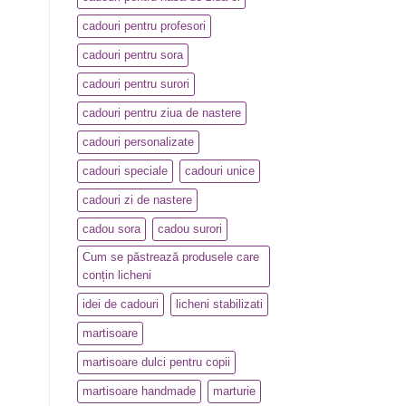
cadouri pentru profesori
cadouri pentru sora
cadouri pentru surori
cadouri pentru ziua de nastere
cadouri personalizate
cadouri speciale
cadouri unice
cadouri zi de nastere
cadou sora
cadou surori
Cum se păstrează produsele care
conțin licheni
idei de cadouri
licheni stabilizati
martisoare
martisoare dulci pentru copii
martisoare handmade
marturie