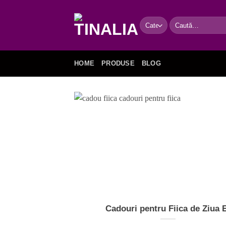
Skip
to
Caută
content
după:
HOME
PRODUSE
BLOG
Cadouri pentru Fiica de Ziua 