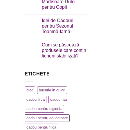
Martisoare Dulci
pentru Copii
Idei de Cadouri
pentru Sezonul
Toamnă-Iarnă
Cum se păstrează
produsele care conțin
licheni stabilizați?
ETICHETE
blog
bucurie in culori
cadou fiica
cadou nasi
cadou pentru digirinta
cadou pentru educatoare
cadou pentru fiica