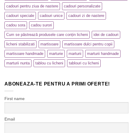
cadouri pentru ziua de nastere
cadouri personalizate
cadouri speciale
cadouri unice
cadouri zi de nastere
cadou sora
cadou surori
Cum se păstrează produsele care conțin licheni
idei de cadouri
licheni stabilizati
martisoare
martisoare dulci pentru copii
martisoare handmade
marturie
marturii
marturii handmade
marturii nunta
tablou cu licheni
tablouri cu licheni
ABONEAZA-TE PENTRU A PRIMI OFERTE!
First name
Email