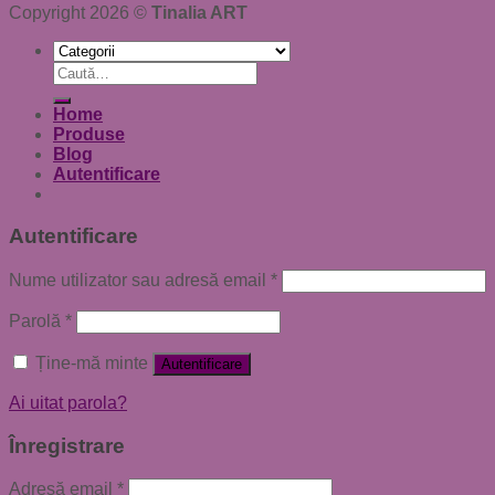
Copyright 2026 ©
Tinalia ART
Caută
după:
Home
Produse
Blog
Autentificare
Autentificare
Nume utilizator sau adresă email
*
Parolă
*
Ține-mă minte
Autentificare
Ai uitat parola?
Înregistrare
Adresă email
*