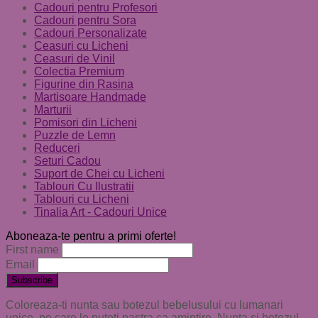
Cadouri pentru Profesori
Cadouri pentru Sora
Cadouri Personalizate
Ceasuri cu Licheni
Ceasuri de Vinil
Colectia Premium
Figurine din Rasina
Martisoare Handmade
Marturii
Pomisori din Licheni
Puzzle de Lemn
Reduceri
Seturi Cadou
Suport de Chei cu Licheni
Tablouri Cu Ilustratii
Tablouri cu Licheni
Tinalia Art - Cadouri Unice
Aboneaza-te pentru a primi oferte!
First name
Email
Coloreaza-ti nunta sau botezul bebelusului cu lumanari
unice, pe care le puteti pastra ca amintire. Nunta si botezul