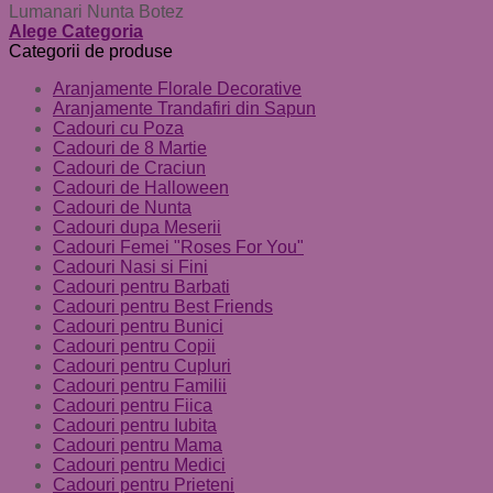
Lumanari Nunta Botez
Alege Categoria
Categorii de produse
Aranjamente Florale Decorative
Aranjamente Trandafiri din Sapun
Cadouri cu Poza
Cadouri de 8 Martie
Cadouri de Craciun
Cadouri de Halloween
Cadouri de Nunta
Cadouri dupa Meserii
Cadouri Femei "Roses For You"
Cadouri Nasi si Fini
Cadouri pentru Barbati
Cadouri pentru Best Friends
Cadouri pentru Bunici
Cadouri pentru Copii
Cadouri pentru Cupluri
Cadouri pentru Familii
Cadouri pentru Fiica
Cadouri pentru Iubita
Cadouri pentru Mama
Cadouri pentru Medici
Cadouri pentru Prieteni