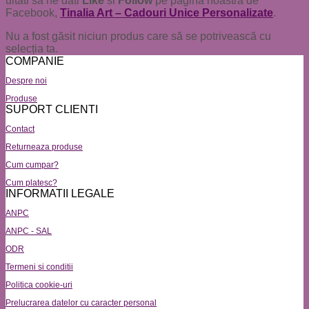
uitati sa ne dati
Like
si
Follow
pe pagina noastra de
Facebook,
Tinalia Art – Cadouri Unice Personalizate
.
Nu a fost găsit niciun produs care să se potrivească cu
selecția ta.
COMPANIE
Despre noi
Produse
SUPORT CLIENTI
Contact
Returneaza produse
Cum cumpar?
Cum platesc?
INFORMATII LEGALE
ANPC
ANPC - SAL
ODR
Termeni si conditii
Politica cookie-uri
Prelucrarea datelor cu caracter personal