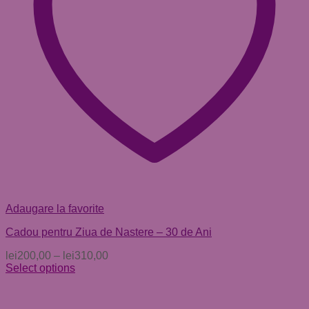
Adaugare la favorite
Cadou pentru Ziua de Nastere – 30 de Ani
lei
200,00
–
lei
310,00
Select options
Acest
produs
are