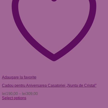
Adaugare la favorite
Cadou pentru Aniversarea Casatoriei „Nunta de Cristal”
lei
190,00
–
lei
309,00
Select options
Acest
produs