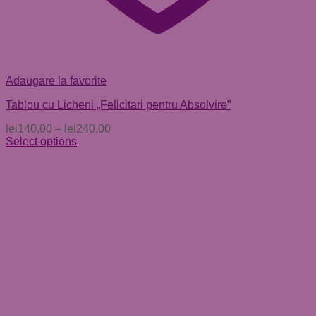
Adaugare la favorite
Tablou cu Licheni „Felicitari pentru Absolvire”
lei
140,00
–
lei
240,00
Select options
Acest
produs
are
mai
multe
variații.
Opțiunile
pot
fi
alese
în
pagina
produsului.