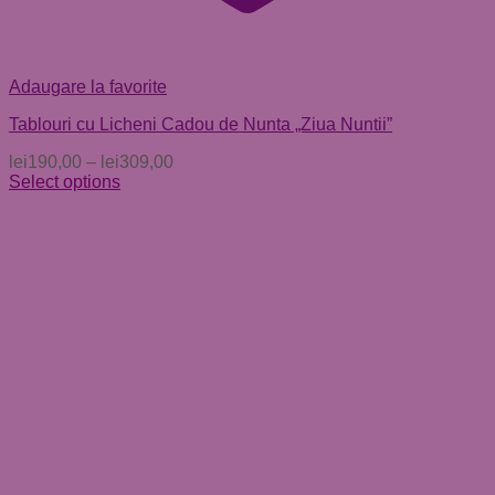
Adaugare la favorite
Tablouri cu Licheni Cadou de Nunta „Ziua Nuntii”
lei
190,00
–
lei
309,00
Select options
Acest
produs
are
mai
multe
variații.
Opțiunile
pot
fi
alese
în
pagina
produsului.