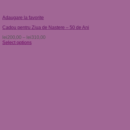
Adaugare la favorite
Cadou pentru Ziua de Nastere – 50 de Ani
lei
200,00
–
lei
310,00
Select options
Acest
produs
are
mai
multe
variații.
Opțiunile
pot
fi
alese
în
pagina
produsului.