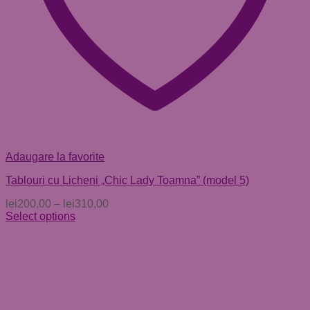
Adaugare la favorite
Tablouri cu Licheni „Chic Lady Toamna” (model 5)
lei
200,00
–
lei
310,00
Select options
Acest
produs
are
mai
multe
variații.
Opțiunile