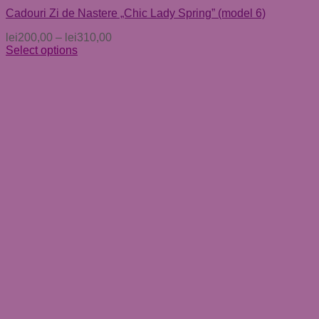
Cadouri Zi de Nastere „Chic Lady Spring” (model 6)
lei
200,00
–
lei
310,00
Select options
Acest
produs
are
mai
multe
variații.
Opțiunile
pot
fi
alese
în
pagina
produsului.