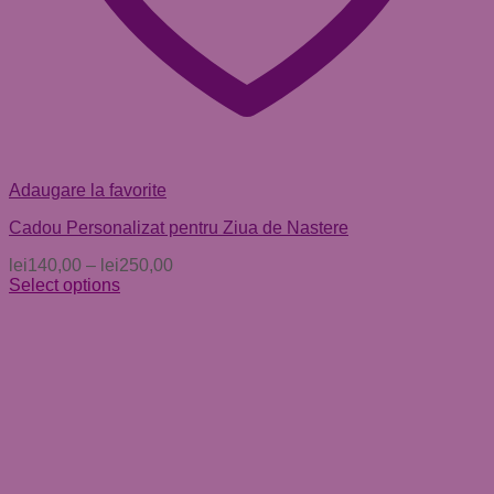
Adaugare la favorite
Cadou Personalizat pentru Ziua de Nastere
lei
140,00
–
lei
250,00
Select options
Acest
produs
are
mai
multe
variații.
Opțiunile
pot
fi
alese