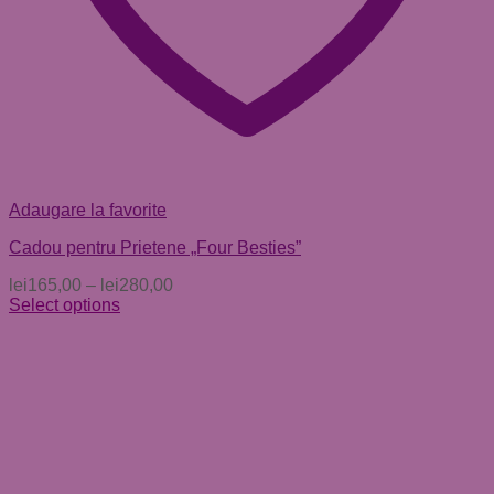
Adaugare la favorite
Cadou pentru Prietene „Four Besties”
lei
165,00
–
lei
280,00
Select options
Acest
produs
are
mai
multe
variații.
Opțiunile
pot
fi