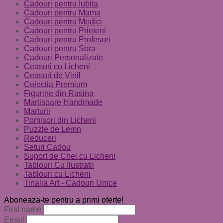
Cadouri pentru Iubita
Cadouri pentru Mama
Cadouri pentru Medici
Cadouri pentru Prieteni
Cadouri pentru Profesori
Cadouri pentru Sora
Cadouri Personalizate
Ceasuri cu Licheni
Ceasuri de Vinil
Colectia Premium
Figurine din Rasina
Martisoare Handmade
Marturii
Pomisori din Licheni
Puzzle de Lemn
Reduceri
Seturi Cadou
Suport de Chei cu Licheni
Tablouri Cu Ilustratii
Tablouri cu Licheni
Tinalia Art - Cadouri Unice
Aboneaza-te pentru a primi oferte!
First name
Email