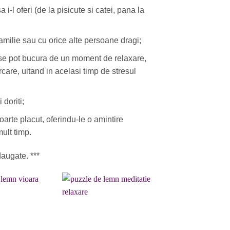
-l oferi (de la pisicute si catei, pana la
familie sau cu orice alte persoane dragi;
cii se pot bucura de un moment de relaxare,
rcare, uitand in acelasi timp de stresul
 doriti;
foarte placut, oferindu-le o amintire
ult timp.
augate. ***
Adaugare
Adaugare
la favorite
la favorite