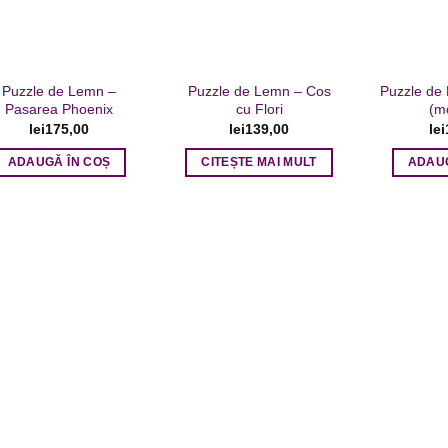
Puzzle de Lemn –
Puzzle de Lemn – Cos
Puzzle de
Pasarea Phoenix
cu Flori
(m
lei
175,00
lei
139,00
lei
ADAUGĂ ÎN COȘ
CITEȘTE MAI MULT
ADAUG