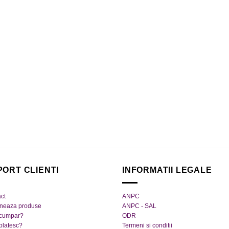
PORT CLIENTI
INFORMATII LEGALE
ct
ANPC
rneaza produse
ANPC - SAL
cumpar?
ODR
platesc?
Termeni si conditii