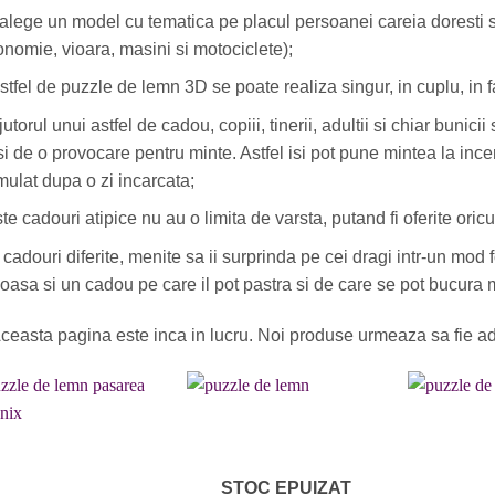
 alege un model cu tematica pe placul persoanei careia doresti sa i
onomie, vioara, masini si motociclete);
stfel de puzzle de lemn 3D se poate realiza singur, in cuplu, in 
jutorul unui astfel de cadou, copiii, tinerii, adultii si chiar buni
si de o provocare pentru minte. Astfel isi pot pune mintea la ince
ulat dupa o zi incarcata;
te cadouri atipice nu au o limita de varsta, putand fi oferite oricui
 cadouri diferite, menite sa ii surprinda pe cei dragi intr-un mod 
oasa si un cadou pe care il pot pastra si de care se pot bucura m
Aceasta pagina este inca in lucru. Noi produse urmeaza sa fie ad
Adaugare
Adaugare
STOC EPUIZAT
la favorite
la favorite