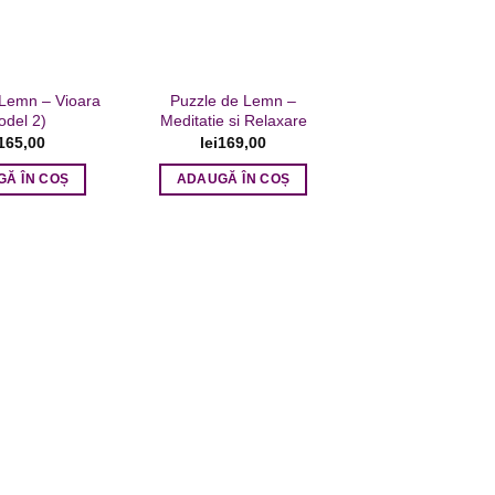
 Lemn – Vioara
Puzzle de Lemn –
odel 2)
Meditatie si Relaxare
165,00
lei
169,00
Ă ÎN COȘ
ADAUGĂ ÎN COȘ