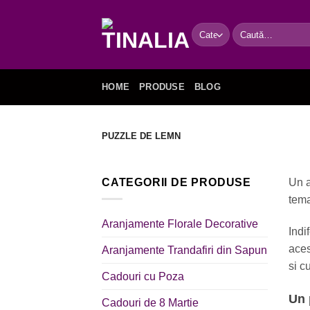
Skip
to
Caută
content
după:
HOME
PRODUSE
BLOG
PUZZLE DE LEMN
CATEGORII DE PRODUSE
Un a
tema
Aranjamente Florale Decorative
Indi
aces
Aranjamente Trandafiri din Sapun
si c
Cadouri cu Poza
Un 
Cadouri de 8 Martie