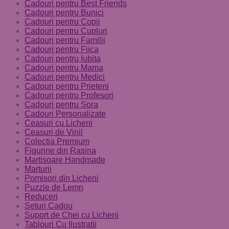
Cadouri pentru Best Friends
Cadouri pentru Bunici
Cadouri pentru Copii
Cadouri pentru Cupluri
Cadouri pentru Familii
Cadouri pentru Fiica
Cadouri pentru Iubita
Cadouri pentru Mama
Cadouri pentru Medici
Cadouri pentru Prieteni
Cadouri pentru Profesori
Cadouri pentru Sora
Cadouri Personalizate
Ceasuri cu Licheni
Ceasuri de Vinil
Colectia Premium
Figurine din Rasina
Martisoare Handmade
Marturii
Pomisori din Licheni
Puzzle de Lemn
Reduceri
Seturi Cadou
Suport de Chei cu Licheni
Tablouri Cu Ilustratii