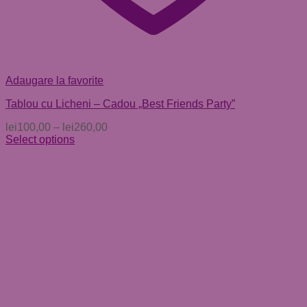
Adaugare la favorite
Tablou cu Licheni – Cadou „Best Friends Party”
lei
100,00
–
lei
260,00
Select options
Acest
produs
are
mai
multe
variații.
Opțiunile
pot
fi
alese
în
pagina
produsului.