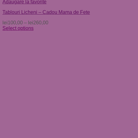
Adaugare la favorite
Tablouri Licheni – Cadou Mama de Fete
lei
100,00
–
lei
260,00
Select options
Acest
produs
are
mai
multe
variații.
Opțiunile
pot
fi
alese
în
pagina
produsului.