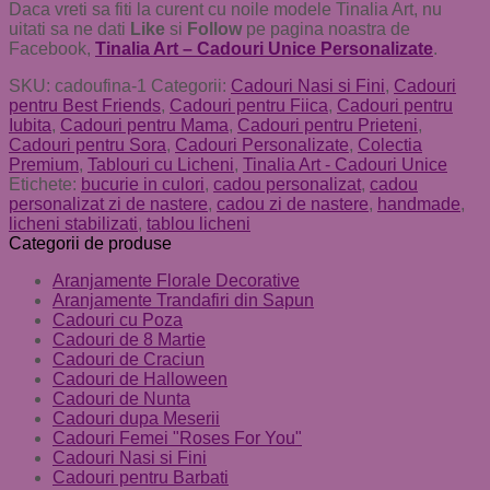
Daca vreti sa fiti la curent cu noile modele Tinalia Art, nu
uitati sa ne dati
Like
si
Follow
pe pagina noastra de
Facebook,
Tinalia Art – Cadouri Unice Personalizate
.
SKU:
cadoufina-1
Categorii:
Cadouri Nasi si Fini
,
Cadouri
pentru Best Friends
,
Cadouri pentru Fiica
,
Cadouri pentru
Iubita
,
Cadouri pentru Mama
,
Cadouri pentru Prieteni
,
Cadouri pentru Sora
,
Cadouri Personalizate
,
Colectia
Premium
,
Tablouri cu Licheni
,
Tinalia Art - Cadouri Unice
Etichete:
bucurie in culori
,
cadou personalizat
,
cadou
personalizat zi de nastere
,
cadou zi de nastere
,
handmade
,
licheni stabilizati
,
tablou licheni
Categorii de produse
Aranjamente Florale Decorative
Aranjamente Trandafiri din Sapun
Cadouri cu Poza
Cadouri de 8 Martie
Cadouri de Craciun
Cadouri de Halloween
Cadouri de Nunta
Cadouri dupa Meserii
Cadouri Femei "Roses For You"
Cadouri Nasi si Fini
Cadouri pentru Barbati