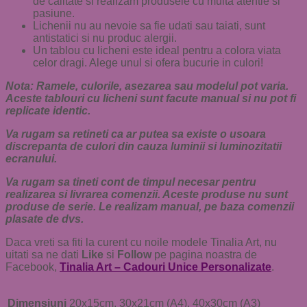
de calitate si realizam produsele cu multa atentie si
pasiune.
Lichenii nu au nevoie sa fie udati sau taiati, sunt
antistatici si nu produc alergii.
Un tablou cu licheni este ideal pentru a colora viata
celor dragi. Alege unul si ofera bucurie in culori!
Nota: Ramele, culorile, asezarea sau modelul pot varia.
Aceste tablouri cu licheni sunt facute manual si nu pot fi
replicate identic.
Va rugam sa retineti ca ar putea sa existe o usoara
discrepanta de culori din cauza luminii si luminozitatii
ecranului.
Va rugam sa tineti cont de timpul necesar pentru
realizarea si livrarea comenzii. Aceste produse nu sunt
produse de serie. Le realizam manual, pe baza comenzii
plasate de dvs.
Daca vreti sa fiti la curent cu noile modele Tinalia Art, nu
uitati sa ne dati
Like
si
Follow
pe pagina noastra de
Facebook,
Tinalia Art – Cadouri Unice Personalizate
.
Dimensiuni
20x15cm, 30x21cm (A4), 40x30cm (A3)