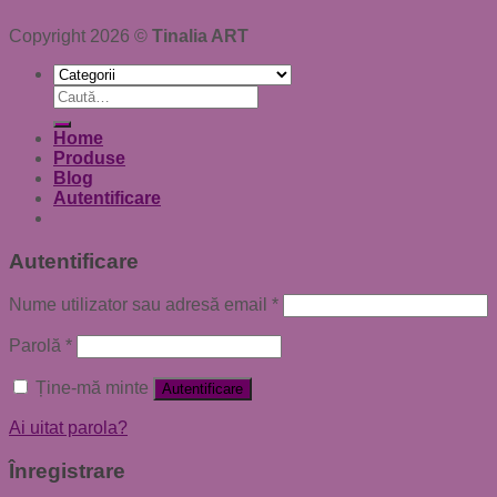
Copyright 2026 ©
Tinalia ART
Caută
după:
Home
Produse
Blog
Autentificare
Autentificare
Nume utilizator sau adresă email
*
Parolă
*
Ține-mă minte
Autentificare
Ai uitat parola?
Înregistrare