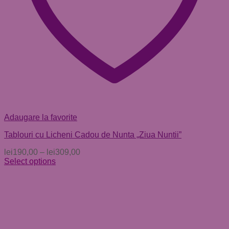
Adaugare la favorite
Tablouri cu Licheni Cadou de Nunta „Ziua Nuntii”
lei
190,00
–
lei
309,00
Select options
Acest
produs
are
mai
multe
variații.
Opțiunile