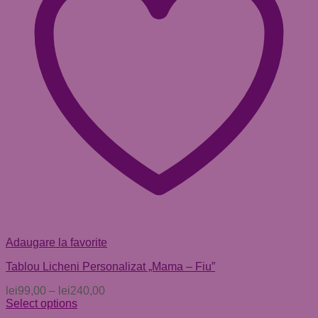
Adaugare la favorite
Tablou Licheni Personalizat „Mama – Fiu”
lei
99,00
–
lei
240,00
Select options
Acest