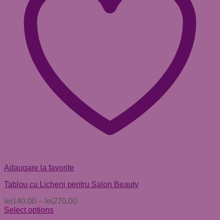
Adaugare la favorite
Tablou cu Licheni pentru Salon Beauty
lei
140,00
–
lei
270,00
Select options
Acest