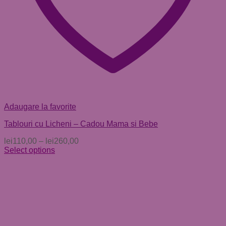
Adaugare la favorite
Tablouri cu Licheni – Cadou Mama si Bebe
lei
110,00
–
lei
260,00
Select options
Acest
produs
are
mai
multe
variații.
Opțiunile
pot