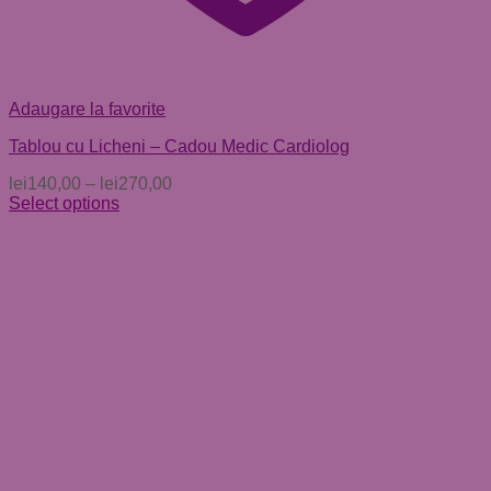
Adaugare la favorite
Tablou cu Licheni – Cadou Medic Cardiolog
lei
140,00
–
lei
270,00
Select options
Acest
produs
are
mai
multe
variații.
Opțiunile
pot
fi
alese
în
pagina
produsului.