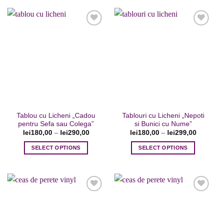
produs
produs
are
are
mai
mai
multe
multe
variații.
variații.
Opțiunile
Opțiunile
Adaugare
Adaugare
pot
pot
la favorite
la favorite
fi
fi
alese
alese
în
în
pagina
pagina
Tablou cu Licheni „Cadou
Tablouri cu Licheni „Nepoti
produsului.
produsului.
pentru Sefa sau Colega”
si Bunici cu Nume”
lei
180,00
–
lei
290,00
lei
180,00
–
lei
299,00
SELECT OPTIONS
SELECT OPTIONS
Acest
Acest
produs
produs
are
are
mai
mai
multe
multe
variații.
variații.