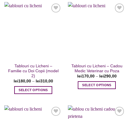
are
are
mai
mai
multe
multe
variații.
variații.
Opțiunile
Opțiunile
Adaugare
Adaugare
pot
pot
la favorite
la favorite
fi
fi
alese
alese
în
în
pagina
pagina
Tablouri cu Licheni –
Tablouri cu Licheni – Cadou
produsului.
produsului.
Familie cu Doi Copii (model
Medic Veterinar cu Poza
2)
lei
170,00
–
lei
290,00
lei
180,00
–
lei
310,00
SELECT OPTIONS
SELECT OPTIONS
Acest
Acest
produs
produs
are
are
mai
mai
multe
multe
variații.
variații.
Opțiunile