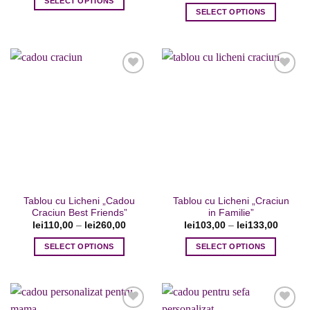
SELECT OPTIONS
SELECT OPTIONS
Acest
Acest
produs
produs
are
are
mai
mai
multe
multe
variații.
variații.
Opțiunile
Opțiunile
pot
Adaugare
Adaugare
pot
fi
la favorite
la favorite
fi
alese
alese
în
în
pagina
pagina
produsului.
Tablou cu Licheni „Cadou
Tablou cu Licheni „Craciun
produsului.
Craciun Best Friends”
in Familie”
lei
110,00
–
lei
260,00
lei
103,00
–
lei
133,00
SELECT OPTIONS
SELECT OPTIONS
Acest
Acest
produs
produs
are
are
mai
mai