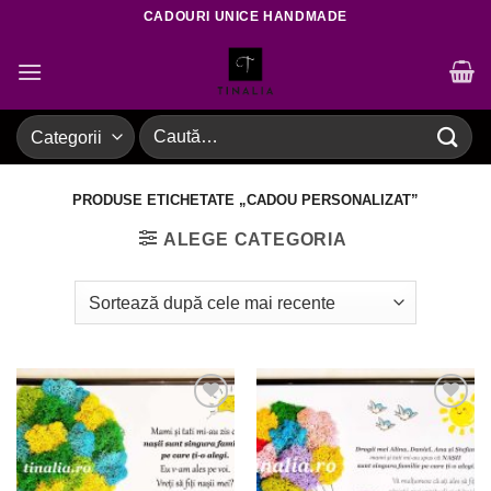
Skip
CADOURI UNICE HANDMADE
to
content
Caută
după:
PRODUSE ETICHETATE „CADOU PERSONALIZAT”
ALEGE CATEGORIA
Adaugare
Adaugare