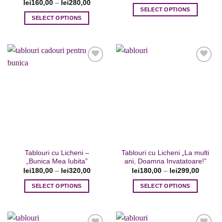
lei
160,00
–
lei
280,00
SELECT OPTIONS
SELECT OPTIONS
Acest
Acest
produs
produs
are
are
mai
mai
multe
multe
variații.
variații.
Opțiunile
Opțiunile
pot
Adaugare
Adaugare
pot
fi
la favorite
la favorite
fi
alese
alese
în
în
pagina
pagina
produsului.
Tablouri cu Licheni –
Tablouri cu Licheni „La multi
produsului.
„Bunica Mea Iubita”
ani, Doamna Invatatoare!”
lei
180,00
–
lei
320,00
lei
180,00
–
lei
299,00
SELECT OPTIONS
SELECT OPTIONS
Acest
Acest
produs
produs
are
are