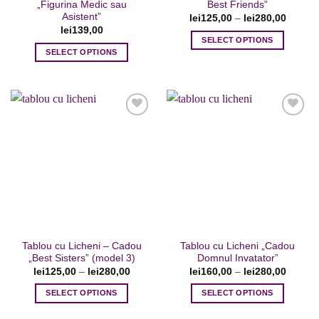
„Figurina Medic sau
Best Friends”
Asistent”
lei
125,00
–
lei
280,00
lei
139,00
SELECT OPTIONS
SELECT OPTIONS
Acest
produs
are
mai
multe
variații.
Opțiunile
pot
Adaugare
Adaugare
fi
la favorite
la favorite
alese
în
pagina
produsului.
Tablou cu Licheni – Cadou
Tablou cu Licheni „Cadou
„Best Sisters” (model 3)
Domnul Invatator”
lei
125,00
–
lei
280,00
lei
160,00
–
lei
280,00
SELECT OPTIONS
SELECT OPTIONS
Acest
Acest