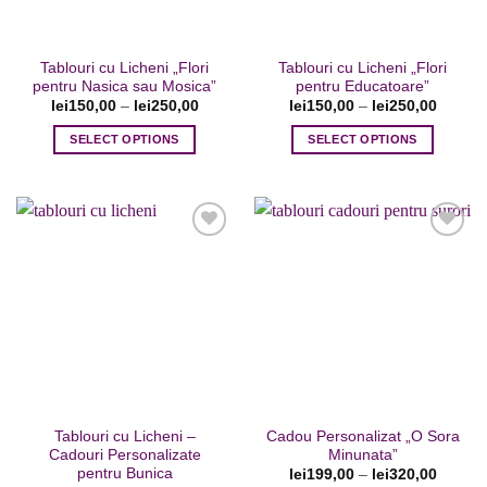
alese
alese
în
în
pagina
pagina
Tablouri cu Licheni „Flori
Tablouri cu Licheni „Flori
produsului.
produsului.
pentru Nasica sau Mosica”
pentru Educatoare”
lei
150,00
–
lei
250,00
lei
150,00
–
lei
250,00
SELECT OPTIONS
SELECT OPTIONS
Acest
Acest
produs
produs
are
are
mai
mai
multe
multe
variații.
variații.
Opțiunile
Opțiunile
Adaugare
Adaugare
pot
pot
la favorite
la favorite
fi
fi
alese
alese
în
în
pagina
pagina
Tablouri cu Licheni –
Cadou Personalizat „O Sora
produsului.
produsului.
Cadouri Personalizate
Minunata”
pentru Bunica
lei
199,00
–
lei
320,00