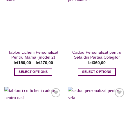
multe
multe
variații.
variații.
Opțiunile
Opțiunile
Adaugare
Adaugare
pot
pot
la favorite
la favorite
fi
fi
alese
alese
în
în
pagina
pagina
Tablou Licheni Personalizat
Cadou Personalizat pentru
produsului.
produsului.
Pentru Mama (model 2)
Sefa din Partea Colegilor
lei
150,00
–
lei
270,00
lei
360,00
SELECT OPTIONS
SELECT OPTIONS
Acest
produs
are
mai
multe
variații.
Opțiunile
Adaugare
Adaugare
pot
la favorite
la favorite
fi