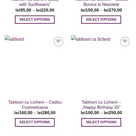
produsului.
produsului.
with Sunflowers”
Bunica si Nepotele
lei
95,00
–
lei
220,00
lei
150,00
–
lei
270,00
SELECT OPTIONS
SELECT OPTIONS
Acest
Acest
produs
produs
are
are
mai
mai
multe
multe
variații.
variații.
Opțiunile
Opțiunile
Adaugare
Adaugare
pot
pot
la favorite
la favorite
fi
fi
alese
alese
în
în
pagina
pagina
Tablouri cu Licheni – Cadou
Tablouri cu Licheni –
produsului.
produsului.
Cosmeticiana
„Happy Birthday 20”
lei
160,00
–
lei
280,00
lei
100,00
–
lei
250,00
SELECT OPTIONS
SELECT OPTIONS
Acest
Acest
produs
produs