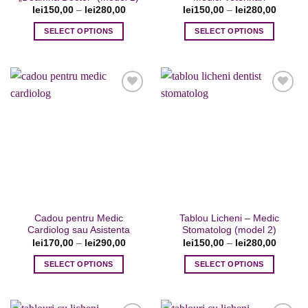
lei
150,00
–
lei
280,00
lei
150,00
–
lei
280,00
SELECT OPTIONS
SELECT OPTIONS
Acest
Acest
produs
produs
are
are
mai
mai
multe
multe
variații.
variații.
Opțiunile
Opțiunile
Adaugare
Adaugare
pot
pot
la favorite
la favorite
fi
fi
alese
alese
în
în
pagina
pagina
Cadou pentru Medic
Tablou Licheni – Medic
produsului.
produsului.
Cardiolog sau Asistenta
Stomatolog (model 2)
lei
170,00
–
lei
290,00
lei
150,00
–
lei
280,00
SELECT OPTIONS
SELECT OPTIONS
Acest
Acest
produs
produs