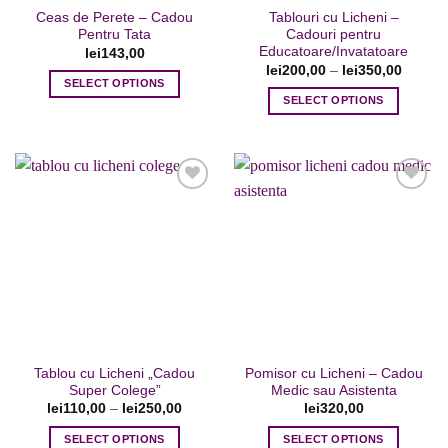
Ceas de Perete – Cadou
Tablouri cu Licheni –
Pentru Tata
Cadouri pentru
Educatoare/Invatatoare
lei
143,00
lei
200,00
–
lei
350,00
SELECT OPTIONS
SELECT OPTIONS
Acest
produs
are
mai
multe
variații.
Opțiunile
Adaugare
Adaugare
pot
la favorite
la favorite
fi
alese
în
pagina
Tablou cu Licheni „Cadou
Pomisor cu Licheni – Cadou
produsului.
Super Colege”
Medic sau Asistenta
lei
110,00
–
lei
250,00
lei
320,00
SELECT OPTIONS
SELECT OPTIONS