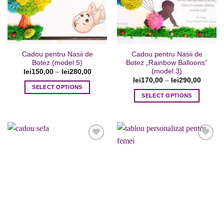
la favorite
la favorite
Cadou pentru Nasii de
Cadou pentru Nasii de
Botez (model 5)
Botez „Rainbow Balloons”
(model 3)
lei
150,00
–
lei
280,00
lei
170,00
–
lei
290,00
SELECT OPTIONS
SELECT OPTIONS
Acest
Acest
produs
produs
are
are
mai
mai
multe
multe
variații.
variații.
Opțiunile
Opțiunile
pot
Adaugare
Adaugare
pot
fi
la favorite
la favorite
fi
alese
alese
în
în
pagina
pagina