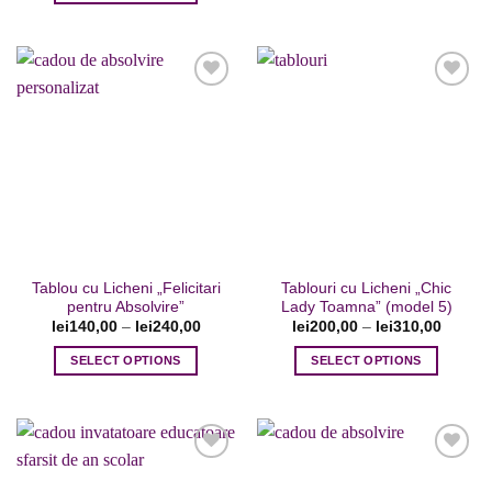
Acest
produs
produs
are
are
mai
mai
multe
multe
variații.
variații.
Opțiunile
Opțiunile
pot
Adaugare
Adaugare
pot
fi
la favorite
la favorite
fi
alese
alese
în
în
pagina
pagina
produsului.
Tablou cu Licheni „Felicitari
Tablouri cu Licheni „Chic
produsului.
pentru Absolvire”
Lady Toamna” (model 5)
lei
140,00
–
lei
240,00
lei
200,00
–
lei
310,00
SELECT OPTIONS
SELECT OPTIONS
Acest
Acest
produs
produs
are
are
mai
mai
multe
multe