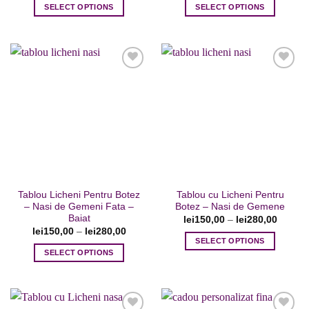
SELECT OPTIONS
SELECT OPTIONS
Acest
Acest
produs
produs
are
are
mai
mai
multe
multe
variații.
variații.
Opțiunile
Opțiunile
Adaugare
Adaugare
pot
pot
la favorite
la favorite
fi
fi
alese
alese
în
în
pagina
pagina
Tablou Licheni Pentru Botez
Tablou cu Licheni Pentru
produsului.
produsului.
– Nasi de Gemeni Fata –
Botez – Nasi de Gemene
Baiat
lei
150,00
–
lei
280,00
lei
150,00
–
lei
280,00
SELECT OPTIONS
SELECT OPTIONS
Acest
Acest
produs
produs
are
are
mai