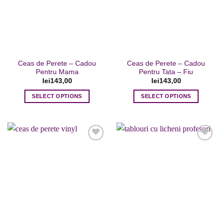
Opțiunile
Opțiunile
Adaugare
Adaugare
pot
pot
la favorite
la favorite
fi
fi
alese
alese
în
în
pagina
pagina
Ceas de Perete – Cadou
Ceas de Perete – Cadou
produsului.
produsului.
Pentru Mama
Pentru Tata – Fiu
lei
143,00
lei
143,00
SELECT OPTIONS
SELECT OPTIONS
Adaugare
Adaugare
la favorite
la favorite