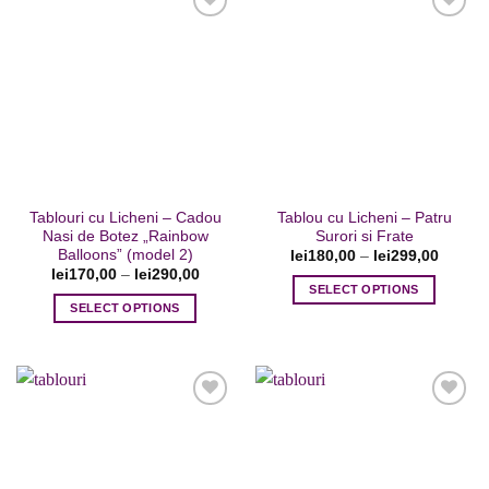
mai
mai
multe
multe
variații.
variații.
Opțiunile
Opțiunile
Adaugare
Adaugare
pot
pot
la favorite
la favorite
fi
fi
alese
alese
în
în
pagina
pagina
Tablouri cu Licheni – Cadou
Tablou cu Licheni – Patru
produsului.
produsului.
Nasi de Botez „Rainbow
Surori si Frate
Balloons” (model 2)
lei
180,00
–
lei
299,00
lei
170,00
–
lei
290,00
SELECT OPTIONS
SELECT OPTIONS
Acest
Acest
produs
produs
are
are
mai
mai
multe
multe
variații.
variații.
Opțiunile
Opțiunile
pot
Adaugare
Adaugare