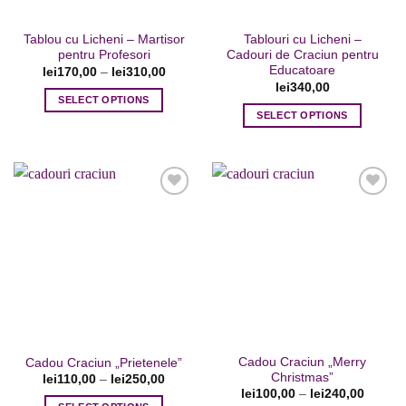
în
pagina
Tablou cu Licheni – Martisor
Tablouri cu Licheni –
produsului.
pentru Profesori
Cadouri de Craciun pentru
Educatoare
lei
170,00
–
lei
310,00
lei
340,00
SELECT OPTIONS
SELECT OPTIONS
Acest
produs
are
mai
multe
variații.
Opțiunile
pot
Adaugare
Adaugare
fi
la favorite
la favorite
alese
în
pagina
produsului.
Cadou Craciun „Merry
Cadou Craciun „Prietenele”
Christmas”
lei
110,00
–
lei
250,00
lei
100,00
–
lei
240,00