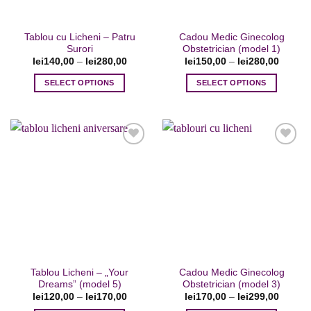
în
în
pagina
pagina
Tablou cu Licheni – Patru
Cadou Medic Ginecolog
produsului.
produsului.
Surori
Obstetrician (model 1)
lei
140,00
–
lei
280,00
lei
150,00
–
lei
280,00
SELECT OPTIONS
SELECT OPTIONS
Acest
Acest
produs
produs
are
are
mai
mai
multe
multe
variații.
variații.
Opțiunile
Opțiunile
Adaugare
Adaugare
pot
pot
la favorite
la favorite
fi
fi
alese
alese
în
în
pagina
pagina
Tablou Licheni – „Your
Cadou Medic Ginecolog
produsului.
produsului.
Dreams” (model 5)
Obstetrician (model 3)
lei
120,00
–
lei
170,00
lei
170,00
–
lei
299,00