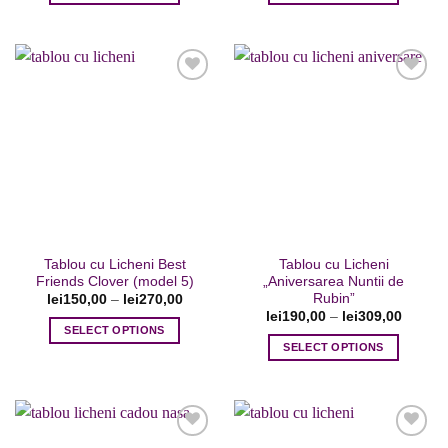
Acest
produs
are
mai
multe
variații.
Opțiunile
Adaugare
Adaugare
pot
la favorite
la favorite
fi
alese
în
pagina
Tablou cu Licheni Best
Tablou cu Licheni
produsului.
Friends Clover (model 5)
„Aniversarea Nuntii de
Rubin”
lei
150,00
–
lei
270,00
lei
190,00
–
lei
309,00
SELECT OPTIONS
SELECT OPTIONS
Acest
Acest
produs
produs
are
are
mai
mai
multe