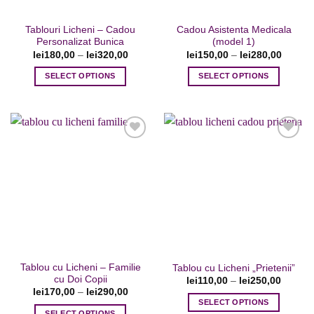
în
pagina
pagina
produsului.
Tablouri Licheni – Cadou
Cadou Asistenta Medicala
produsului.
Personalizat Bunica
(model 1)
lei
180,00
–
lei
320,00
lei
150,00
–
lei
280,00
SELECT OPTIONS
SELECT OPTIONS
Acest
Acest
produs
produs
are
are
mai
mai
multe
multe
variații.
variații.
Opțiunile
Opțiunile
Adaugare
Adaugare
pot
pot
la favorite
la favorite
fi
fi
alese
alese
în
în
pagina
pagina
Tablou cu Licheni – Familie
Tablou cu Licheni „Prietenii”
produsului.
produsului.
cu Doi Copii
lei
110,00
–
lei
250,00
lei
170,00
–
lei
290,00
SELECT OPTIONS
SELECT OPTIONS