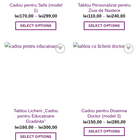
produsului.
Cadou pentru Sefa (model
Tablou Personalizat pentru
produsului.
1)
Ziua de Nastere
lei
170,00
–
lei
299,00
lei
110,00
–
lei
240,00
SELECT OPTIONS
SELECT OPTIONS
Acest
Acest
produs
produs
are
are
mai
mai
multe
multe
variații.
variații.
Opțiunile
Opțiunile
Adaugare
Adaugare
pot
pot
la favorite
la favorite
fi
fi
alese
alese
în
în
pagina
pagina
Tablou Licheni „Cadou
Cadou pentru Doamna
produsului.
produsului.
pentru Educatoare
Doctor (model 3)
Gradinita”
lei
150,00
–
lei
280,00
lei
160,00
–
lei
300,00
SELECT OPTIONS
SELECT OPTIONS
Acest