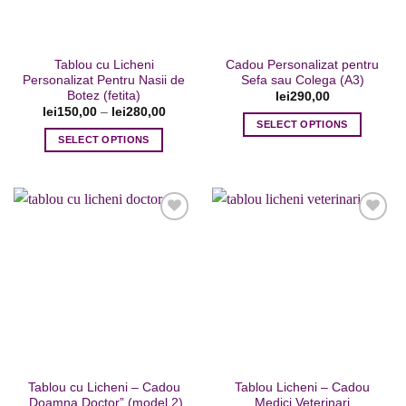
alese
în
pagina
Tablou cu Licheni
Cadou Personalizat pentru
produsului.
Personalizat Pentru Nasii de
Sefa sau Colega (A3)
Botez (fetita)
lei
290,00
lei
150,00
–
lei
280,00
SELECT OPTIONS
SELECT OPTIONS
Acest
produs
are
mai
multe
variații.
Opțiunile
Adaugare
Adaugare
pot
la favorite
la favorite
fi
alese
în
pagina
Tablou cu Licheni – Cadou
Tablou Licheni – Cadou
produsului.
„Doamna Doctor” (model 2)
Medici Veterinari