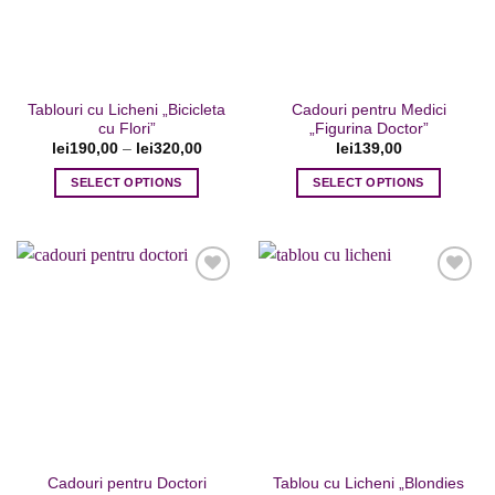
la favorite
la favorite
fi
fi
alese
alese
în
în
pagina
pagina
Tablouri cu Licheni „Bicicleta
Cadouri pentru Medici
produsului.
produsului.
cu Flori”
„Figurina Doctor”
lei
190,00
–
lei
320,00
lei
139,00
SELECT OPTIONS
SELECT OPTIONS
Acest
produs
are
mai
multe
variații.
Opțiunile
Adaugare
Adaugare
pot
la favorite
la favorite
fi
alese
în
pagina
Cadouri pentru Doctori
Tablou cu Licheni „Blondies
produsului.