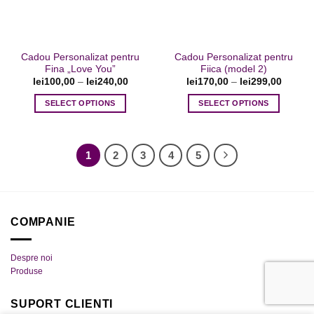
alese
alese
în
în
pagina
pagina
Cadou Personalizat pentru
Cadou Personalizat pentru
produsului.
produsului.
Fina „Love You”
Fiica (model 2)
lei
100,00
–
lei
240,00
lei
170,00
–
lei
299,00
SELECT OPTIONS
SELECT OPTIONS
Acest
Acest
produs
produs
are
are
1
2
3
4
5
mai
mai
multe
multe
variații.
variații.
Opțiunile
Opțiunile
COMPANIE
pot
pot
fi
fi
alese
alese
Despre noi
în
în
Produse
pagina
pagina
produsului.
produsului.
SUPORT CLIENTI