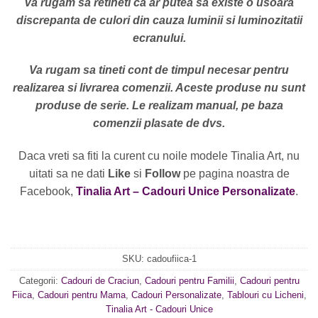
Va rugam sa retineti ca ar putea sa existe o usoara
discrepanta de culori din cauza luminii si luminozitatii
ecranului.
Va rugam sa tineti cont de timpul necesar pentru
realizarea si livrarea comenzii. Aceste produse nu sunt
produse de serie. Le realizam manual, pe baza
comenzii plasate de dvs.
Daca vreti sa fiti la curent cu noile modele Tinalia Art, nu
uitati sa ne dati
Like
si
Follow
pe pagina noastra de
Facebook,
Tinalia Art – Cadouri Unice Personalizate
.
SKU:
cadoufiica-1
Categorii:
Cadouri de Craciun
,
Cadouri pentru Familii
,
Cadouri pentru
Fiica
,
Cadouri pentru Mama
,
Cadouri Personalizate
,
Tablouri cu Licheni
,
Tinalia Art - Cadouri Unice