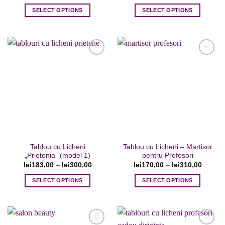
SELECT OPTIONS
SELECT OPTIONS
Acest
Acest
produs
produs
are
are
mai
mai
multe
multe
variații.
variații.
Opțiunile
Opțiunile
Adaugare
Adaugare
pot
pot
la favorite
la favorite
fi
fi
alese
alese
în
în
pagina
pagina
Tablou cu Licheni
Tablou cu Licheni – Martisor
produsului.
produsului.
„Prietenia” (model 1)
pentru Profesori
lei
183,00
–
lei
300,00
lei
170,00
–
lei
310,00
SELECT OPTIONS
SELECT OPTIONS
Acest
Acest
produs
produs
are
are
mai
mai