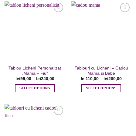
Adaugare
Adaugare
la favorite
la favorite
Tablou Licheni Personalizat
Tablouri cu Licheni – Cadou
„Mama – Fiu”
Mama si Bebe
lei
99,00
–
lei
240,00
lei
110,00
–
lei
260,00
SELECT OPTIONS
SELECT OPTIONS
Acest
Acest
produs
produs
are
are
mai
mai
multe
multe
variații.
variații.
Opțiunile
Opțiunile