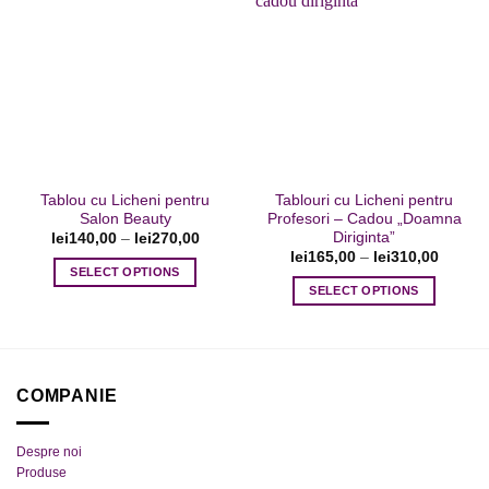
multe
multe
variații.
variații.
Opțiunile
Opțiunile
Adaugare
Adaugare
pot
pot
la favorite
la favorite
fi
fi
alese
alese
în
în
pagina
pagina
Tablou cu Licheni pentru
Tablouri cu Licheni pentru
produsului.
produsului.
Salon Beauty
Profesori – Cadou „Doamna
Diriginta”
lei
140,00
–
lei
270,00
lei
165,00
–
lei
310,00
SELECT OPTIONS
SELECT OPTIONS
Acest
Acest
produs
produs
are
are
mai
mai
multe
COMPANIE
multe
variații.
variații.
Opțiunile
Despre noi
Opțiunile
pot
Produse
pot
fi