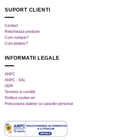
fi
alese
SUPORT CLIENTI
alese
în
în
pagina
pagina
produsului.
Contact
produsului.
Returneaza produse
Cum cumpar?
Cum platesc?
INFORMATII LEGALE
ANPC
ANPC - SAL
ODR
Termeni si conditii
Politica cookie-uri
Prelucrarea datelor cu caracter personal