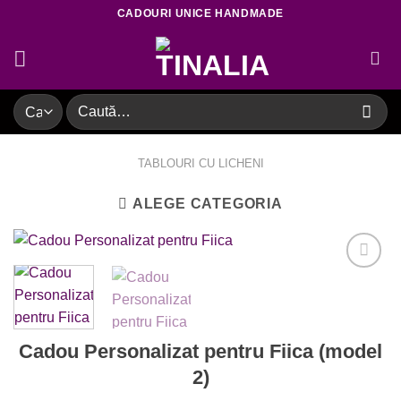
Skip
CADOURI UNICE HANDMADE
to
content
Caută
după:
TABLOURI CU LICHENI
ALEGE CATEGORIA
Adaugare
Cadou Personalizat pentru Fiica (model
la favorite
2)