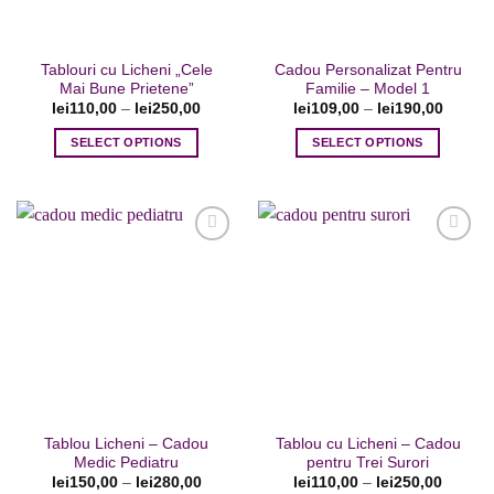
produsului.
Tablouri cu Licheni „Cele
Cadou Personalizat Pentru
Mai Bune Prietene”
Familie – Model 1
lei
110,00
–
lei
250,00
lei
109,00
–
lei
190,00
SELECT OPTIONS
SELECT OPTIONS
Acest
Acest
produs
produs
are
are
mai
mai
multe
multe
variații.
variații.
Opțiunile
Opțiunile
Adaugare
Adaugare
pot
pot
la favorite
la favorite
fi
fi
alese
alese
în
în
pagina
pagina
Tablou Licheni – Cadou
Tablou cu Licheni – Cadou
produsului.
produsului.
Medic Pediatru
pentru Trei Surori
lei
150,00
–
lei
280,00
lei
110,00
–
lei
250,00