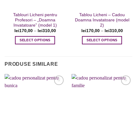
în
în
pagina
pagina
Tablouri Licheni pentru
Tablou Licheni – Cadou
produsului.
produsului.
Profesori – „Doamna
Doamna Invatatoare (model
Invatatoare” (model 1)
2)
lei
170,00
–
lei
310,00
lei
170,00
–
lei
310,00
SELECT OPTIONS
SELECT OPTIONS
Acest
Acest
produs
produs
are
are
PRODUSE SIMILARE
mai
mai
multe
multe
variații.
variații.
Opțiunile
Opțiunile
pot
pot
fi
fi
Adaugare
Adaugare
la favorite
la favorite
alese
alese
în
în
pagina
pagina
produsului.
produsului.