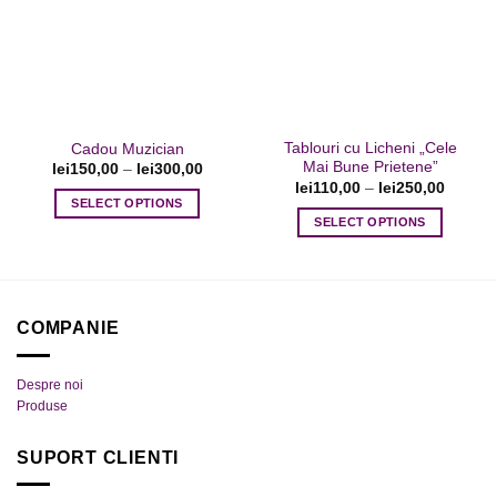
Opțiunile
Opțiunile
la favorite
la favorite
pot
pot
fi
fi
alese
alese
în
în
pagina
pagina
Tablouri cu Licheni „Cele
Cadou Muzician
produsului.
produsului.
Mai Bune Prietene”
lei
150,00
–
lei
300,00
lei
110,00
–
lei
250,00
SELECT OPTIONS
SELECT OPTIONS
Acest
Acest
produs
produs
are
are
mai
mai
multe
COMPANIE
multe
variații.
variații.
Opțiunile
Despre noi
Opțiunile
pot
Produse
pot
fi
fi
alese
SUPORT CLIENTI
alese
în
în
pagina