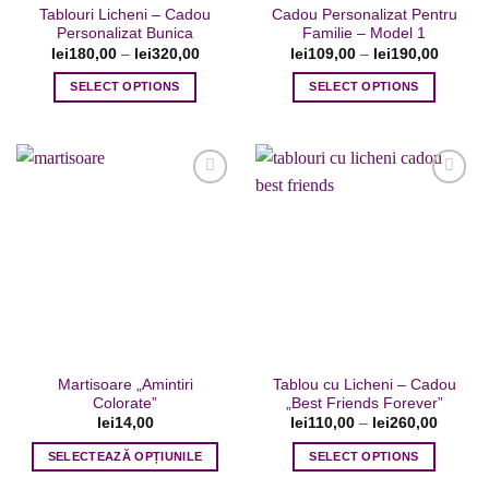
Tablouri Licheni – Cadou
Cadou Personalizat Pentru
Personalizat Bunica
Familie – Model 1
lei
180,00
–
lei
320,00
lei
109,00
–
lei
190,00
SELECT OPTIONS
SELECT OPTIONS
Acest
Acest
produs
produs
are
are
mai
mai
multe
multe
variații.
variații.
Adaugare
Adaugare
Opțiunile
Opțiunile
la favorite
la favorite
pot
pot
fi
fi
alese
alese
în
în
pagina
pagina
Martisoare „Amintiri
Tablou cu Licheni – Cadou
produsului.
produsului.
Colorate”
„Best Friends Forever”
lei
14,00
lei
110,00
–
lei
260,00
SELECTEAZĂ OPȚIUNILE
SELECT OPTIONS
Acest
Acest