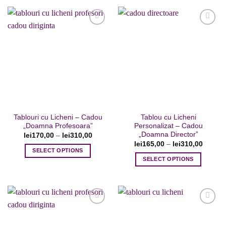
Adaugare
Adaugare
la favorite
la favorite
Tablouri cu Licheni – Cadou
Tablou cu Licheni
„Doamna Profesoara”
Personalizat – Cadou
„Doamna Director”
lei
170,00
–
lei
310,00
lei
165,00
–
lei
310,00
SELECT OPTIONS
SELECT OPTIONS
Acest
Acest
produs
produs
are
are
mai
mai
multe
multe
variații.
variații.