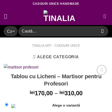
Skip
CADOURI UNICE HANDMADE
to
content
Caută
după:
TINALIA ART - CADOURI UNICE
ALEGE CATEGORIA
Tablou cu Licheni – Martisor pentru
Profesori
Adaugare
170,00
–
310,00
lei
lei
la favorite
Alege o variantă