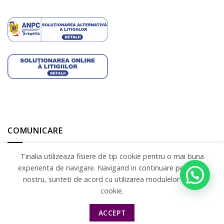
COMUNICARE
Tinalia utilizeaza fisiere de tip cookie pentru o mai buna
experienta de navigare. Navigand in continuare pe site-ul
nostru, sunteti de acord cu utilizarea modulelor de tip
cookie.
ACCEPT
Copyright 2026 ©
Tinalia ART