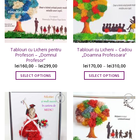
Adaugare
Adaugare
la
la
favorite
favorite
Tablouri cu Licheni pentru
Tablouri cu Licheni – Cadou
Profesori – „Domnul
„Doamna Profesoara”
Profesor”
lei
160,00
–
lei
299,00
lei
170,00
–
lei
310,00
SELECT OPTIONS
SELECT OPTIONS
Acest
Acest
produs
produs
are
are
mai
mai
multe
multe
variații.
variații.
Adaugare
Adaugare
Opțiunile
Opțiunile
la
la
favorite
favorite
pot
pot
fi
fi