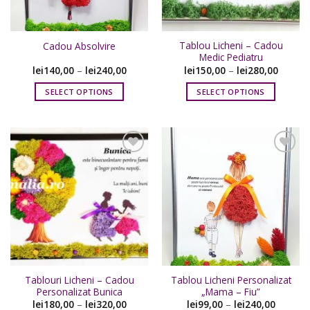
alese
alese
în
în
pagina
pagina
Tablou Licheni – Cadou
Cadou Absolvire
produsului.
produsului.
Medic Pediatru
lei
140,00
–
lei
240,00
lei
150,00
–
lei
280,00
SELECT OPTIONS
SELECT OPTIONS
Acest
Acest
produs
produs
are
are
mai
mai
multe
multe
variații.
variații.
Adaugare
Adaugare
Opțiunile
Opțiunile
la
la
favorite
favorite
pot
pot
fi
fi
alese
alese
în
în
pagina
pagina
Tablouri Licheni – Cadou
Tablou Licheni Personalizat
produsului.
produsului.
Personalizat Bunica
„Mama – Fiu”
lei
180,00
–
lei
320,00
lei
99,00
–
lei
240,00