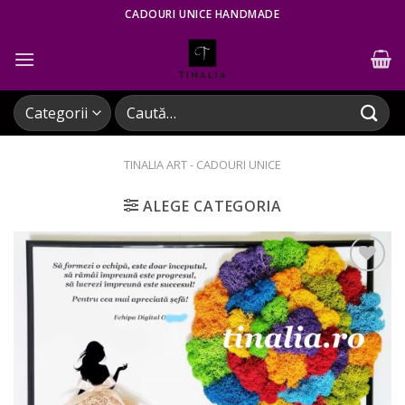
Skip
CADOURI UNICE HANDMADE
to
content
Caută
după:
TINALIA ART - CADOURI UNICE
ALEGE CATEGORIA
Adaugare
la
favorite