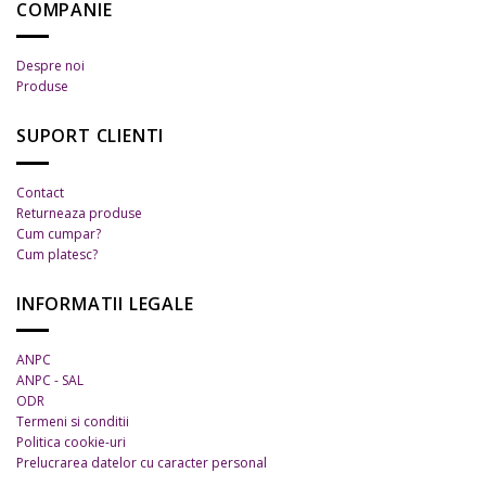
COMPANIE
multe
multe
variații.
variații.
Despre noi
Opțiunile
Opțiunile
Produse
pot
pot
fi
fi
SUPORT CLIENTI
alese
alese
în
în
pagina
pagina
Contact
produsului.
produsului.
Returneaza produse
Cum cumpar?
Cum platesc?
INFORMATII LEGALE
ANPC
ANPC - SAL
ODR
Termeni si conditii
Politica cookie-uri
Prelucrarea datelor cu caracter personal