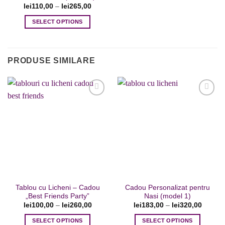
lei
110,00
–
lei
265,00
SELECT OPTIONS
Acest
produs
are
PRODUSE SIMILARE
mai
multe
variații.
Opțiunile
pot
fi
Adaugare
Adaugare
la favorite
la favorite
alese
în
pagina
produsului.
Tablou cu Licheni – Cadou
Cadou Personalizat pentru
„Best Friends Party”
Nasi (model 1)
lei
100,00
–
lei
260,00
lei
183,00
–
lei
320,00
SELECT OPTIONS
SELECT OPTIONS