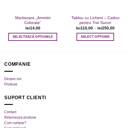
alese
în
în
pagina
pagina
produsului.
Martisoare „Amintiri
Tablou cu Licheni – Cadou
produsului.
Colorate”
pentru Trei Surori
lei
14,00
lei
110,00
–
lei
250,00
SELECTEAZĂ OPȚIUNILE
SELECT OPTIONS
Acest
Acest
produs
produs
are
are
mai
mai
COMPANIE
multe
multe
variații.
variații.
Despre noi
Opțiunile
Opțiunile
Produse
pot
pot
fi
fi
SUPORT CLIENTI
alese
alese
în
în
pagina
pagina
Contact
produsului.
produsului.
Returneaza produse
Cum cumpar?