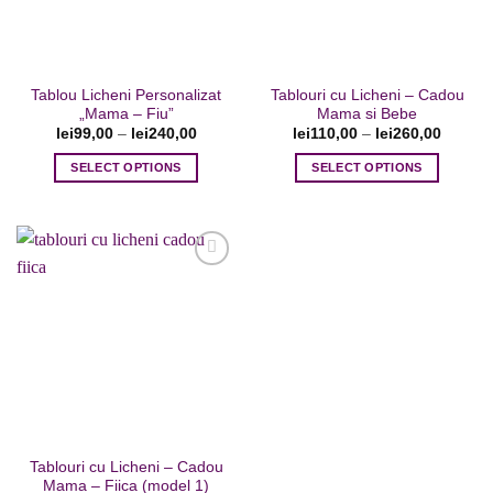
Tablou Licheni Personalizat
Tablouri cu Licheni – Cadou
„Mama – Fiu”
Mama si Bebe
lei
99,00
–
lei
240,00
lei
110,00
–
lei
260,00
SELECT OPTIONS
SELECT OPTIONS
Acest
Acest
produs
produs
are
are
mai
mai
multe
multe
variații.
variații.
Adaugare
Opțiunile
Opțiunile
la favorite
pot
pot
fi
fi
alese
alese
în
în
pagina
pagina
Tablouri cu Licheni – Cadou
produsului.
produsului.
Mama – Fiica (model 1)