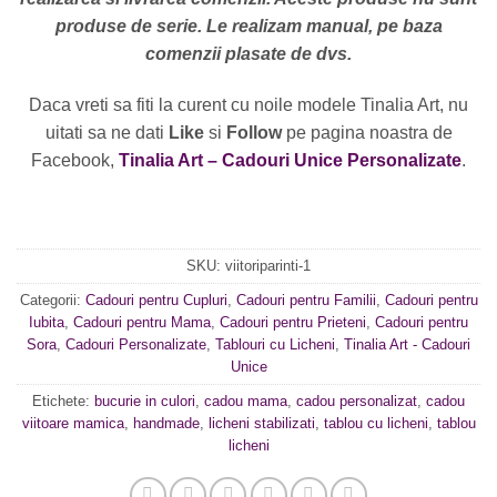
produse de serie. Le realizam manual, pe baza
comenzii plasate de dvs.
Daca vreti sa fiti la curent cu noile modele Tinalia Art, nu
uitati sa ne dati
Like
si
Follow
pe pagina noastra de
Facebook,
Tinalia Art – Cadouri Unice Personalizate
.
SKU:
viitoriparinti-1
Categorii:
Cadouri pentru Cupluri
,
Cadouri pentru Familii
,
Cadouri pentru
Iubita
,
Cadouri pentru Mama
,
Cadouri pentru Prieteni
,
Cadouri pentru
Sora
,
Cadouri Personalizate
,
Tablouri cu Licheni
,
Tinalia Art - Cadouri
Unice
Etichete:
bucurie in culori
,
cadou mama
,
cadou personalizat
,
cadou
viitoare mamica
,
handmade
,
licheni stabilizati
,
tablou cu licheni
,
tablou
licheni