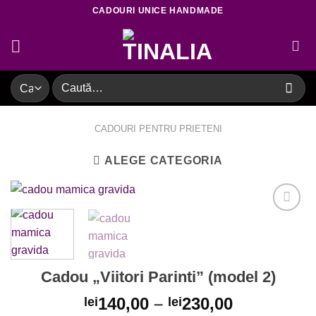
Skip
CADOURI UNICE HANDMADE
to
content
Caută
după:
CADOURI PENTRU PRIETENI
ALEGE CATEGORIA
Adaugare
la favorite
Cadou „Viitori Parinti” (model 2)
140,00
–
230,00
lei
lei