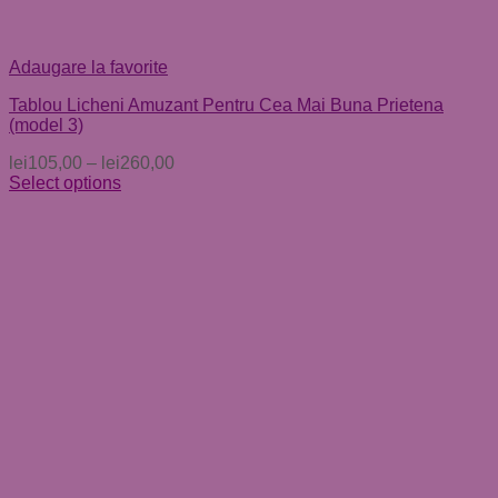
Adaugare la favorite
Tablou Licheni Amuzant Pentru Cea Mai Buna Prietena
(model 3)
lei
105,00
–
lei
260,00
Select options
Acest
produs
are
mai
multe
variații.
Opțiunile
pot
fi
alese
în
pagina
produsului.