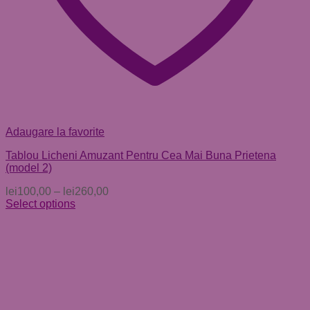
Adaugare la favorite
Tablou Licheni Amuzant Pentru Cea Mai Buna Prietena
(model 2)
lei
100,00
–
lei
260,00
Select options
Acest
produs
are
mai
multe
variații.
Opțiunile
pot