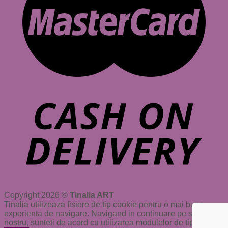
Copyright 2026 ©
Tinalia ART
Tinalia utilizeaza fisiere de tip cookie pentru o mai buna
experienta de navigare. Navigand in continuare pe site-ul
nostru, sunteti de acord cu utilizarea modulelor de tip cookie.