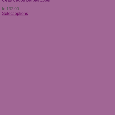
Ceas Cadou Barbati „Opel”
lei
132,00
Select options