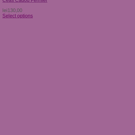
Ceas Cadou Fermier
lei
130,00
Select options