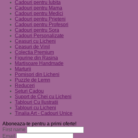
Cadouri pentru Iubita
Cadouri pentru Mama
Cadouri pentru Medici
Cadouri pentru Prieteni
Cadouri pentru Profesori
Cadouri pentru Sora
Cadouri Personalizate
Ceasuri cu Licheni
Ceasuri de Vinil
Colectia Premium
Figurine din Rasina
Martisoare Handmade
Marturii
Pomisori din Licheni
Puzzle de Lemn
Reduceri
Seturi Cadou
Suport de Chei cu Licheni
Tablouri Cu Ilustratii
Tablouri cu Licheni
Tinalia Art - Cadouri Unice
Aboneaza-te pentru a primi oferte!
First name
Email