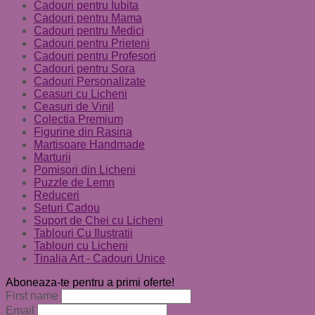
Cadouri pentru Iubita
Cadouri pentru Mama
Cadouri pentru Medici
Cadouri pentru Prieteni
Cadouri pentru Profesori
Cadouri pentru Sora
Cadouri Personalizate
Ceasuri cu Licheni
Ceasuri de Vinil
Colectia Premium
Figurine din Rasina
Martisoare Handmade
Marturii
Pomisori din Licheni
Puzzle de Lemn
Reduceri
Seturi Cadou
Suport de Chei cu Licheni
Tablouri Cu Ilustratii
Tablouri cu Licheni
Tinalia Art - Cadouri Unice
Aboneaza-te pentru a primi oferte!
First name
Email