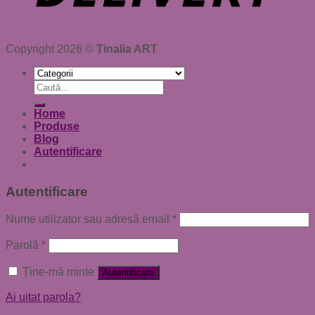
Copyright 2026 ©
Tinalia ART
Caută
după:
Home
Produse
Blog
Autentificare
Autentificare
Nume utilizator sau adresă email
*
Parolă
*
Ține-mă minte
Autentificare
Ai uitat parola?