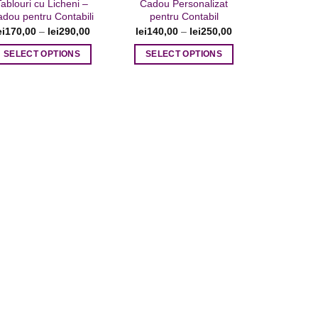
Tablouri cu Licheni –
Cadou Personalizat
dou pentru Contabili
pentru Contabil
ei
170,00
–
lei
290,00
lei
140,00
–
lei
250,00
SELECT OPTIONS
SELECT OPTIONS
Acest
Acest
produs
produs
are
are
mai
mai
multe
multe
variații.
variații.
Opțiunile
Opțiunile
pot
pot
fi
fi
alese
alese
în
în
pagina
pagina
produsului.
produsului.