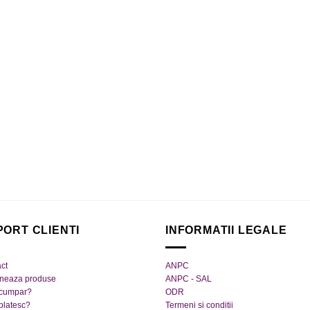
PORT CLIENTI
INFORMATII LEGALE
ct
ANPC
rneaza produse
ANPC - SAL
cumpar?
ODR
platesc?
Termeni si conditii