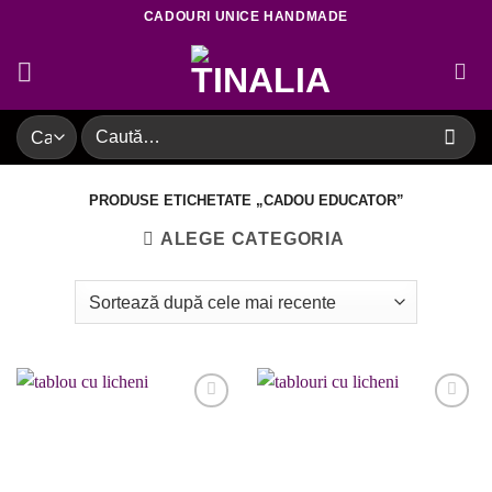
Skip
CADOURI UNICE HANDMADE
to
content
Caută
după:
PRODUSE ETICHETATE „CADOU EDUCATOR”
ALEGE CATEGORIA
Adaugare
Adaugare
la favorite
la favorite