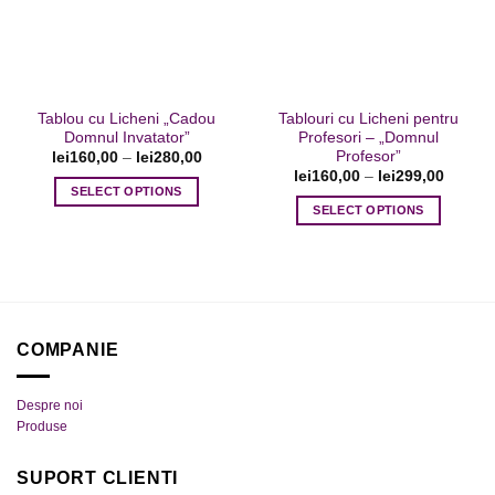
Tablou cu Licheni „Cadou
Tablouri cu Licheni pentru
Domnul Invatator”
Profesori – „Domnul
Profesor”
lei
160,00
–
lei
280,00
lei
160,00
–
lei
299,00
SELECT OPTIONS
SELECT OPTIONS
Acest
Acest
produs
produs
are
are
mai
mai
multe
multe
variații.
COMPANIE
variații.
Opțiunile
Opțiunile
pot
pot
fi
Despre noi
fi
alese
Produse
alese
în
în
pagina
SUPORT CLIENTI
pagina