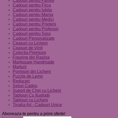
Cadouri pentru Familii
Cadouri pentru Fiica
Cadouri pentru Iubita
Cadouri pentru Mama
Cadouri pentru Medici
Cadouri pentru Prieteni
Cadouri pentru Profesori
Cadouri pentru Sora
Cadouri Personalizate
Ceasuri cu Licheni
Ceasuri de Vinil
Colectia Premium
Figurine din Rasina
Martisoare Handmade
Marturii
Pomisori din Licheni
Puzzle de Lemn
Reduceri
Seturi Cadou
Suport de Chei cu Licheni
Tablouri Cu Ilustratii
Tablouri cu Licheni
Tinalia Art - Cadouri Unice
Aboneaza-te pentru a primi oferte!