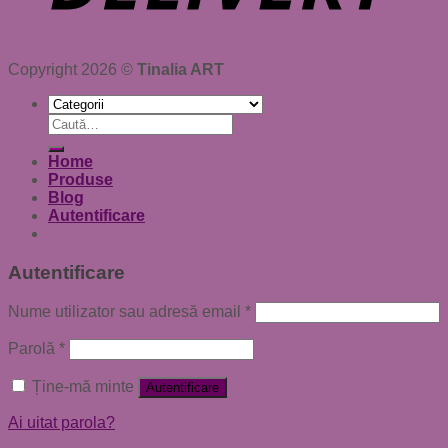
Copyright 2026 ©
Tinalia ART
Caută
după:
Home
Produse
Blog
Autentificare
Autentificare
Nume utilizator sau adresă email
*
Parolă
*
Ține-mă minte
Autentificare
Ai uitat parola?