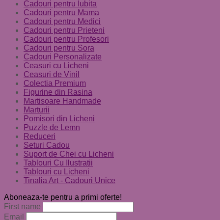
Cadouri pentru Iubita
Cadouri pentru Mama
Cadouri pentru Medici
Cadouri pentru Prieteni
Cadouri pentru Profesori
Cadouri pentru Sora
Cadouri Personalizate
Ceasuri cu Licheni
Ceasuri de Vinil
Colectia Premium
Figurine din Rasina
Martisoare Handmade
Marturii
Pomisori din Licheni
Puzzle de Lemn
Reduceri
Seturi Cadou
Suport de Chei cu Licheni
Tablouri Cu Ilustratii
Tablouri cu Licheni
Tinalia Art - Cadouri Unice
Aboneaza-te pentru a primi oferte!
First name
Email