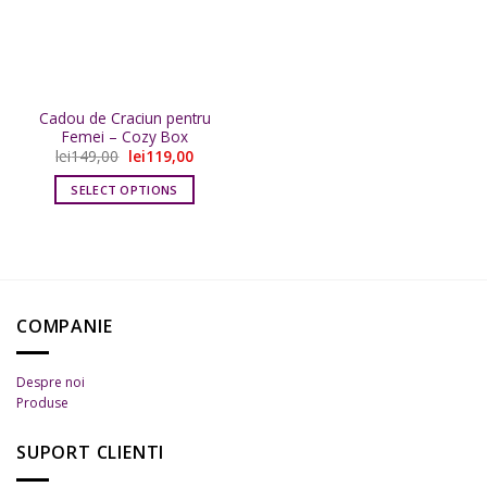
favorite
Cadou de Craciun pentru
Femei – Cozy Box
Prețul
Prețul
lei
149,00
lei
119,00
inițial
curent
a
este:
SELECT OPTIONS
fost:
lei119,00.
lei149,00.
Acest
produs
are
mai
multe
COMPANIE
variații.
Opțiunile
pot
Despre noi
fi
Produse
alese
în
SUPORT CLIENTI
pagina