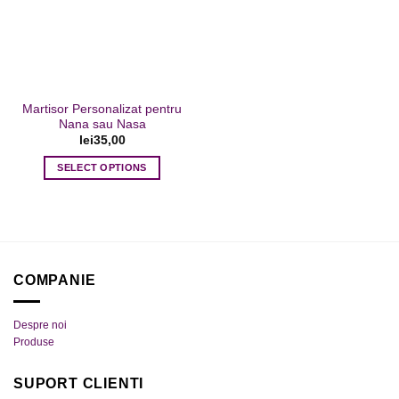
la favorite
Martisor Personalizat pentru
Nana sau Nasa
lei
35,00
SELECT OPTIONS
Acest
produs
are
mai
multe
COMPANIE
variații.
Opțiunile
pot
Despre noi
fi
Produse
alese
în
SUPORT CLIENTI
pagina