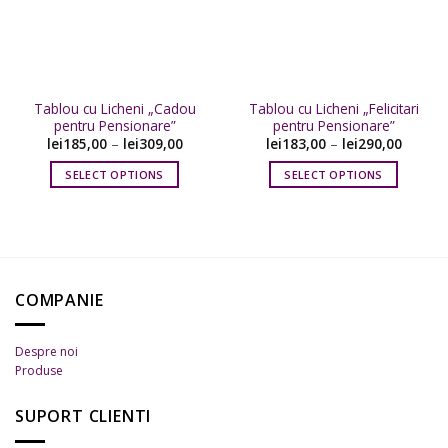
favorite
favorite
Tablou cu Licheni „Cadou
Tablou cu Licheni „Felicitari
pentru Pensionare”
pentru Pensionare”
lei
185,00
–
lei
309,00
lei
183,00
–
lei
290,00
SELECT OPTIONS
SELECT OPTIONS
Acest
Acest
produs
produs
are
are
mai
mai
multe
multe
COMPANIE
variații.
variații.
Opțiunile
Opțiunile
pot
pot
Despre noi
fi
fi
Produse
alese
alese
în
în
SUPORT CLIENTI
pagina
pagina