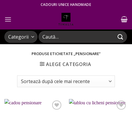
Skip
CADOURI UNICE HANDMADE
to
content
Caută
după:
PRODUSE ETICHETATE „PENSIONARE”
ALEGE CATEGORIA
Adaugare
Adaugare
la
la