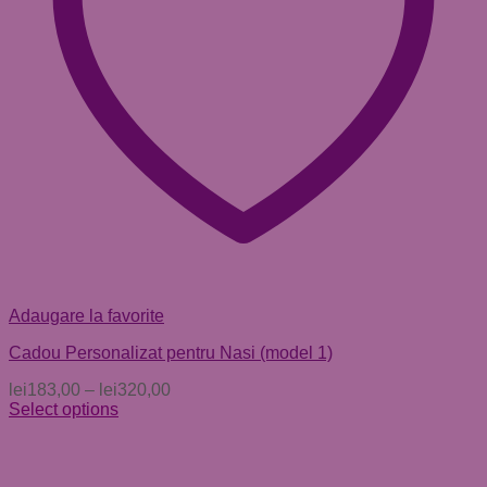
Adaugare la favorite
Cadou Personalizat pentru Nasi (model 1)
lei
183,00
–
lei
320,00
Select options
Acest
produs
are
mai