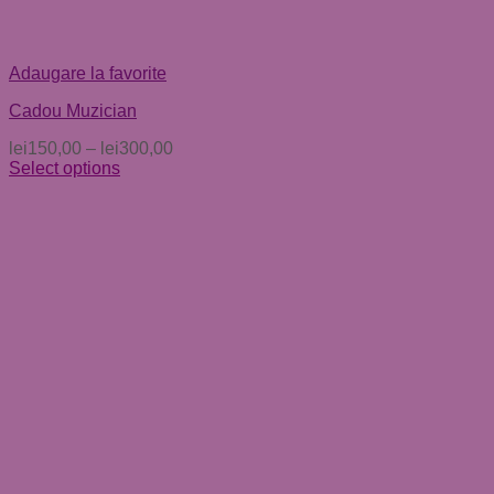
Adaugare la favorite
Cadou Muzician
lei
150,00
–
lei
300,00
Select options
Acest
produs
are
mai
multe
variații.
Opțiunile
pot
fi
alese
în
pagina
produsului.