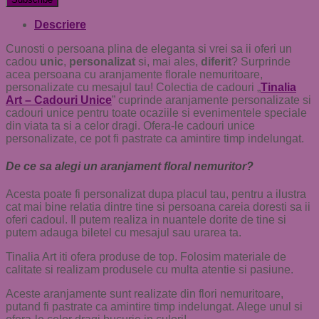
Descriere
Cunosti o persoana plina de eleganta si vrei sa ii oferi un
cadou
unic
,
personalizat
si, mai ales,
diferit
? Surprinde
acea persoana cu aranjamente florale nemuritoare,
personalizate cu mesajul tau! Colectia de cadouri „
Tinalia
Art – Cadouri Unice
” cuprinde aranjamente personalizate si
cadouri unice pentru toate ocaziile si evenimentele speciale
din viata ta si a celor dragi. Ofera-le cadouri unice
personalizate, ce pot fi pastrate ca amintire timp indelungat.
De ce sa alegi un aranjament floral nemuritor?
Acesta poate fi personalizat dupa placul tau, pentru a ilustra
cat mai bine relatia dintre tine si persoana careia doresti sa ii
oferi cadoul. Il putem realiza in nuantele dorite de tine si
putem adauga biletel cu mesajul sau urarea ta.
Tinalia Art iti ofera produse de top. Folosim materiale de
calitate si realizam produsele cu multa atentie si pasiune.
Aceste aranjamente sunt realizate din flori nemuritoare,
putand fi pastrate ca amintire timp indelungat. Alege unul si