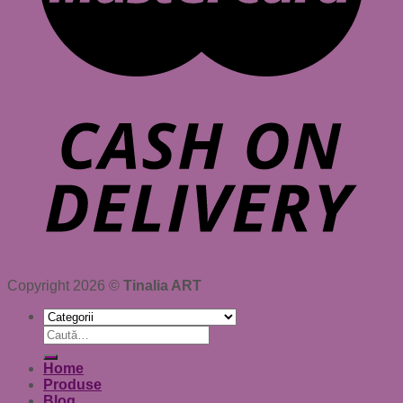
Copyright 2026 ©
Tinalia ART
Caută
după:
Home
Produse
Blog