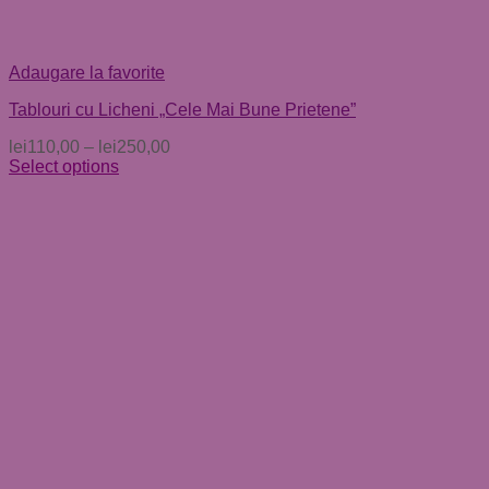
Adaugare la favorite
Tablouri cu Licheni „Cele Mai Bune Prietene”
lei
110,00
–
lei
250,00
Select options
Acest
produs
are
mai
multe
variații.
Opțiunile
pot
fi
alese
în
pagina
produsului.