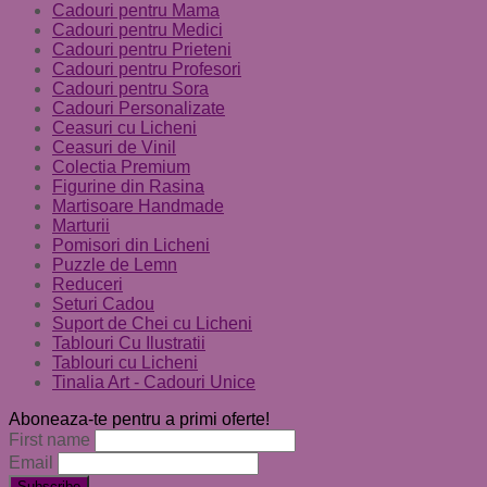
Cadouri pentru Mama
Cadouri pentru Medici
Cadouri pentru Prieteni
Cadouri pentru Profesori
Cadouri pentru Sora
Cadouri Personalizate
Ceasuri cu Licheni
Ceasuri de Vinil
Colectia Premium
Figurine din Rasina
Martisoare Handmade
Marturii
Pomisori din Licheni
Puzzle de Lemn
Reduceri
Seturi Cadou
Suport de Chei cu Licheni
Tablouri Cu Ilustratii
Tablouri cu Licheni
Tinalia Art - Cadouri Unice
Aboneaza-te pentru a primi oferte!
First name
Email