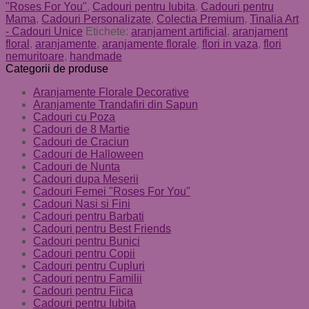
"Roses For You"
,
Cadouri pentru Iubita
,
Cadouri pentru
Mama
,
Cadouri Personalizate
,
Colectia Premium
,
Tinalia Art
- Cadouri Unice
Etichete:
aranjament artificial
,
aranjament
floral
,
aranjamente
,
aranjamente florale
,
flori in vaza
,
flori
nemuritoare
,
handmade
Categorii de produse
Aranjamente Florale Decorative
Aranjamente Trandafiri din Sapun
Cadouri cu Poza
Cadouri de 8 Martie
Cadouri de Craciun
Cadouri de Halloween
Cadouri de Nunta
Cadouri dupa Meserii
Cadouri Femei "Roses For You"
Cadouri Nasi si Fini
Cadouri pentru Barbati
Cadouri pentru Best Friends
Cadouri pentru Bunici
Cadouri pentru Copii
Cadouri pentru Cupluri
Cadouri pentru Familii
Cadouri pentru Fiica
Cadouri pentru Iubita