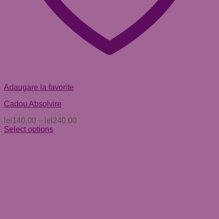
Adaugare la favorite
Cadou Absolvire
lei
140,00
–
lei
240,00
Select options
Acest
produs
are
mai
multe
variații.
Opțiunile
pot
fi
alese