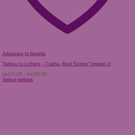
Adaugare la favorite
Tablou cu Licheni – Cadou „Best Sisters” (model 1)
lei
115,00
–
lei
260,00
Select options
Acest
produs
are
mai
multe
variații.
Opțiunile
pot
fi
alese