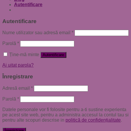
Autentificare
Autentificare
Nume utilizator sau adresă email
*
Parolă
*
Ține-mă minte
Autentificare
Ai uitat parola?
Înregistrare
Adresă email
*
Parolă
*
Datele personale vor fi folosite pentru a-ti sustine experienta
pe acest site web, pentru a administra accesul la contul tau si
pentru alte scopuri descrise in
politică de confidențialitate
.
Înregistrare