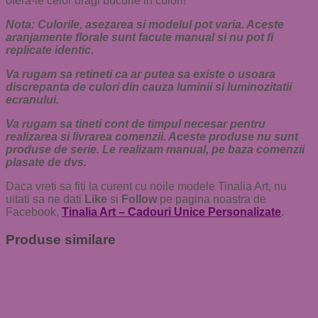
ofera-le celor dragi bucurie in culori!
Nota: Culorile, asezarea si modelul pot varia. Aceste
aranjamente florale sunt facute manual si nu pot fi
replicate identic.
Va rugam sa retineti ca ar putea sa existe o usoara
discrepanta de culori din cauza luminii si luminozitatii
ecranului.
Va rugam sa tineti cont de timpul necesar pentru
realizarea si livrarea comenzii. Aceste produse nu sunt
produse de serie. Le realizam manual, pe baza comenzii
plasate de dvs.
Daca vreti sa fiti la curent cu noile modele Tinalia Art, nu
uitati sa ne dati
Like
si
Follow
pe pagina noastra de
Facebook,
Tinalia Art – Cadouri Unice Personalizate
.
Produse similare