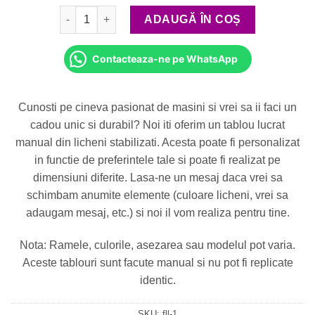
Cantitate Cadou barbati - Tablou "Masina BMW" (mod
ADAUGĂ ÎN COȘ
Contacteaza-ne pe WhatsApp
Cunosti pe cineva pasionat de masini si vrei sa ii faci un
cadou unic si durabil? Noi iti oferim un tablou lucrat
manual din licheni stabilizati. Acesta poate fi personalizat
in functie de preferintele tale si poate fi realizat pe
dimensiuni diferite. Lasa-ne un mesaj daca vrei sa
schimbam anumite elemente (culoare licheni, vrei sa
adaugam mesaj, etc.) si noi il vom realiza pentru tine.
Nota: Ramele, culorile, asezarea sau modelul pot varia.
Aceste tablouri sunt facute manual si nu pot fi replicate
identic.
SKU:
fll-1