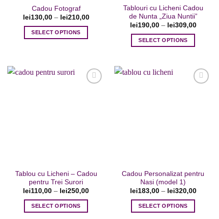
Tablouri cu Licheni Cadou
Cadou Fotograf
de Nunta „Ziua Nuntii”
lei
130,00
–
lei
210,00
lei
190,00
–
lei
309,00
SELECT OPTIONS
SELECT OPTIONS
Acest
Acest
produs
produs
are
are
mai
mai
multe
multe
variații.
variații.
Opțiunile
Adaugare
Adaugare
Opțiunile
la favorite
la favorite
pot
pot
fi
fi
alese
alese
în
în
pagina
pagina
produsului.
Tablou cu Licheni – Cadou
Cadou Personalizat pentru
produsului.
pentru Trei Surori
Nasi (model 1)
lei
110,00
–
lei
250,00
lei
183,00
–
lei
320,00
SELECT OPTIONS
SELECT OPTIONS
Acest
Acest