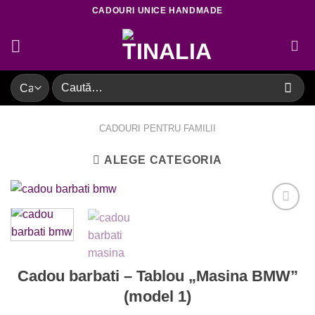
Skip
CADOURI UNICE HANDMADE
to
content
Caută
după:
CADOURI PENTRU FAMILII
ALEGE CATEGORIA
Adaugare
la favorite
Cadou barbati – Tablou „Masina BMW”
(model 1)