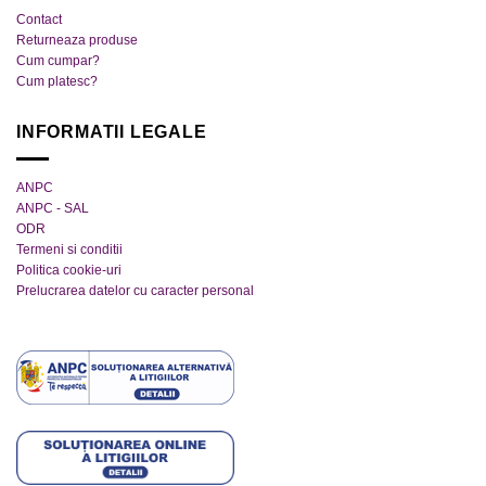
pagina
pagina
Contact
produsului.
produsului.
Returneaza produse
Cum cumpar?
Cum platesc?
INFORMATII LEGALE
ANPC
ANPC - SAL
ODR
Termeni si conditii
Politica cookie-uri
Prelucrarea datelor cu caracter personal