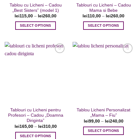
Tablou cu Licheni – Cadou
Tablouri cu Licheni – Cadou
produsului.
„Best Sisters” (model 1)
Mama si Bebe
lei
115,00
–
lei
260,00
lei
110,00
–
lei
260,00
SELECT OPTIONS
SELECT OPTIONS
Acest
Acest
produs
produs
are
are
mai
mai
multe
multe
variații.
variații.
Adaugare
Adaugare
Opțiunile
Opțiunile
la favorite
la favorite
pot
pot
fi
fi
alese
alese
în
în
pagina
pagina
Tablouri cu Licheni pentru
Tablou Licheni Personalizat
produsului.
produsului.
Profesori – Cadou „Doamna
„Mama – Fiu”
Diriginta”
lei
99,00
–
lei
240,00
lei
165,00
–
lei
310,00
SELECT OPTIONS
SELECT OPTIONS
Acest