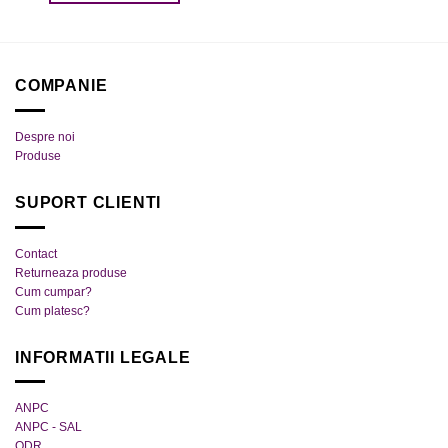
Acest
produs
produs
are
are
mai
mai
multe
COMPANIE
multe
variații.
variații.
Opțiunile
Despre noi
Opțiunile
pot
Produse
pot
fi
fi
alese
SUPORT CLIENTI
alese
în
în
pagina
pagina
produsului.
Contact
produsului.
Returneaza produse
Cum cumpar?
Cum platesc?
INFORMATII LEGALE
ANPC
ANPC - SAL
ODR