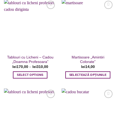
Adaugare
Adaugare
la favorite
la favorite
Tablouri cu Licheni – Cadou
Martisoare „Amintiri
„Doamna Profesoara”
Colorate”
lei
170,00
–
lei
310,00
lei
14,00
SELECT OPTIONS
SELECTEAZĂ OPȚIUNILE
Acest
Acest
produs
produs
are
are
mai
mai
multe
multe
variații.
variații.
Adaugare
Adaugare
Opțiunile
Opțiunile
la favorite
la favorite