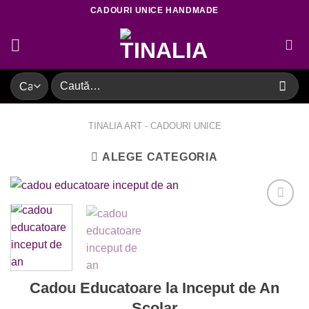
Skip
CADOURI UNICE HANDMADE
to
content
Caută
după:
TINALIA ART - CADOURI UNICE
ALEGE CATEGORIA
Adaugare
la favorite
Cadou Educatoare la Inceput de An
Scolar