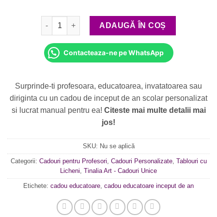
Cantitate Cadou Educatoare la Inceput de An Scolar
ADAUGĂ ÎN COȘ
Contacteaza-ne pe WhatsApp
Surprinde-ti profesoara, educatoarea, invatatoarea sau
diriginta cu un cadou de inceput de an scolar personalizat
si lucrat manual pentru ea!
Citeste mai multe detalii mai
jos!
SKU:
Nu se aplică
Categorii:
Cadouri pentru Profesori
,
Cadouri Personalizate
,
Tablouri cu
Licheni
,
Tinalia Art - Cadouri Unice
Etichete:
cadou educatoare
,
cadou educatoare inceput de an