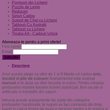
Pomisori din Licheni
Puzzle de Lemn
Reduceri
Seturi Cadou
Suport de Chei cu Licheni
Tablouri Cu Ilustratii
Tablouri cu Licheni
Tinalia Art - Cadouri Unice
Aboneaza-te pentru a primi oferte!
First name
Email
Descriere
Anul acesta alege sa oferi de 1 si 8 Martie un cadou
unic,
durabil si plin de culoare
! Aranjamentul este realizat
manual
si te ajuta sa oferi
bucurie in culori
. Pentru crearea
produselor noastre folosim licheni stabilizati, flori uscate si
artificiale si trandafiri din sapun.
Intrucat aceste aranjamente fac parte din categoria
produselor handmade, te rugam sa faci comanda din timp,
luand in calcul timpul de munca necesar pentru a le realiza si