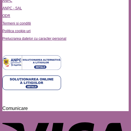
ANPC
ANPC - SAL
ODR
Termeni si conditii
Politica cookie-uri
Prelucrarea datelor cu caracter personal
Comunicare