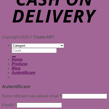
Copyright 2026 ©
Tinalia ART
Caută
după:
Home
Produse
Blog
Autentificare
Autentificare
Nume utilizator sau adresă email
*
Parolă
*