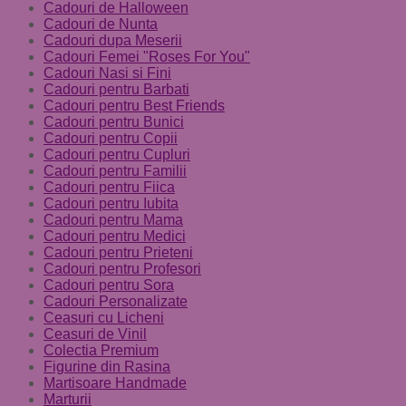
Cadouri de Halloween
Cadouri de Nunta
Cadouri dupa Meserii
Cadouri Femei "Roses For You"
Cadouri Nasi si Fini
Cadouri pentru Barbati
Cadouri pentru Best Friends
Cadouri pentru Bunici
Cadouri pentru Copii
Cadouri pentru Cupluri
Cadouri pentru Familii
Cadouri pentru Fiica
Cadouri pentru Iubita
Cadouri pentru Mama
Cadouri pentru Medici
Cadouri pentru Prieteni
Cadouri pentru Profesori
Cadouri pentru Sora
Cadouri Personalizate
Ceasuri cu Licheni
Ceasuri de Vinil
Colectia Premium
Figurine din Rasina
Martisoare Handmade
Marturii