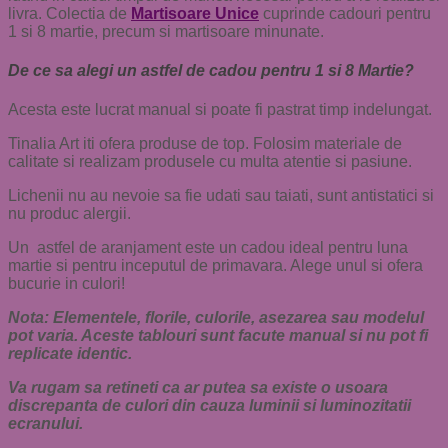
livra. Colectia de
Martisoare Unice
cuprinde cadouri pentru
1 si 8 martie, precum si martisoare minunate.
De ce sa alegi un astfel de cadou pentru 1 si 8 Martie?
Acesta este lucrat manual si poate fi pastrat timp indelungat.
Tinalia Art iti ofera produse de top. Folosim materiale de
calitate si realizam produsele cu multa atentie si pasiune.
Lichenii nu au nevoie sa fie udati sau taiati, sunt antistatici si
nu produc alergii.
Un astfel de aranjament este un cadou ideal pentru luna
martie si pentru inceputul de primavara. Alege unul si ofera
bucurie in culori!
Nota: Elementele, florile, culorile, asezarea sau modelul
pot varia. Aceste tablouri sunt facute manual si nu pot fi
replicate identic.
Va rugam sa retineti ca ar putea sa existe o usoara
discrepanta de culori din cauza luminii si luminozitatii
ecranului.