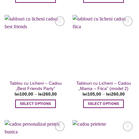
Acest
Acest
produs
produs
are
are
mai
mai
multe
multe
variații.
variații.
Adaugare
Adaugare
Opțiunile
Opțiunile
la favorite
la favorite
pot
pot
fi
fi
alese
alese
în
în
pagina
pagina
Tablou cu Licheni – Cadou
Tablouri cu Licheni – Cadou
produsului.
produsului.
„Best Friends Party”
„Mama – Fiica” (model 2)
lei
100,00
–
lei
260,00
lei
105,00
–
lei
260,00
SELECT OPTIONS
SELECT OPTIONS
Acest
Acest
produs
produs
are
are
mai
mai
multe
multe