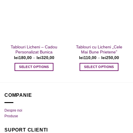
variații.
variații.
Adaugare
Adaugare
Opțiunile
Opțiunile
la favorite
la favorite
pot
pot
fi
fi
alese
alese
în
în
pagina
pagina
Tablouri Licheni – Cadou
Tablouri cu Licheni „Cele
produsului.
produsului.
Personalizat Bunica
Mai Bune Prietene”
lei
180,00
–
lei
320,00
lei
110,00
–
lei
250,00
SELECT OPTIONS
SELECT OPTIONS
Acest
Acest
produs
produs
are
are
mai
mai
COMPANIE
multe
multe
variații.
variații.
Despre noi
Opțiunile
Opțiunile
Produse
pot
pot
fi
fi
SUPORT CLIENTI
alese
alese