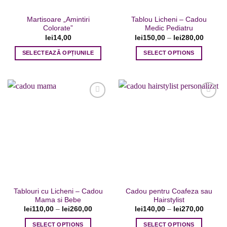
Martisoare „Amintiri
Tablou Licheni – Cadou
Colorate”
Medic Pediatru
lei
14,00
lei
150,00
–
lei
280,00
SELECTEAZĂ OPȚIUNILE
SELECT OPTIONS
Acest
Acest
produs
produs
are
are
mai
mai
multe
multe
variații.
variații.
Adaugare
Adaugare
Opțiunile
Opțiunile
la favorite
la favorite
pot
pot
fi
fi
alese
alese
în
în
pagina
pagina
Tablouri cu Licheni – Cadou
Cadou pentru Coafeza sau
produsului.
produsului.
Mama si Bebe
Hairstylist
lei
110,00
–
lei
260,00
lei
140,00
–
lei
270,00
SELECT OPTIONS
SELECT OPTIONS