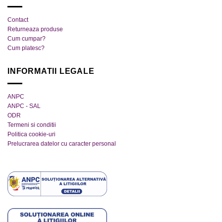
în
în
pagina
pagina
Contact
produsului.
produsului.
Returneaza produse
Cum cumpar?
Cum platesc?
INFORMATII LEGALE
ANPC
ANPC - SAL
ODR
Termeni si conditii
Politica cookie-uri
Prelucrarea datelor cu caracter personal