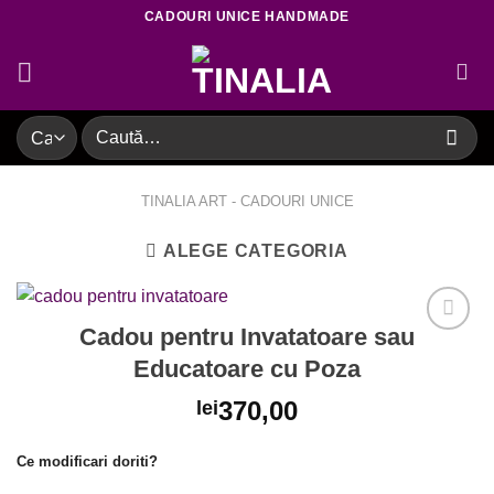
Skip
CADOURI UNICE HANDMADE
to
content
Caută
după:
TINALIA ART - CADOURI UNICE
ALEGE CATEGORIA
Cadou pentru Invatatoare sau
Educatoare cu Poza
Adaugare
370,00
lei
la favorite
Ce modificari doriti?