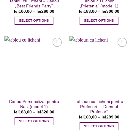
Tablou cu Licheni – Cadou
Tablou cu Licheni
produsului.
„Best Friends Party”
„Prietenia” (model 1)
lei
100,00
–
lei
260,00
lei
183,00
–
lei
300,00
SELECT OPTIONS
SELECT OPTIONS
Acest
Acest
produs
produs
are
are
mai
mai
multe
multe
variații.
variații.
Adaugare
Adaugare
Opțiunile
Opțiunile
la favorite
la favorite
pot
pot
fi
fi
alese
alese
în
în
pagina
pagina
Cadou Personalizat pentru
Tablouri cu Licheni pentru
produsului.
produsului.
Nasi (model 1)
Profesori – „Domnul
Profesor”
lei
183,00
–
lei
320,00
lei
160,00
–
lei
299,00
SELECT OPTIONS
SELECT OPTIONS
Acest