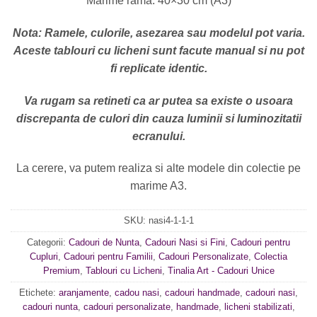
Marime rama: 40×30 cm (A3)
Nota: Ramele, culorile, asezarea sau modelul pot varia.
Aceste tablouri cu licheni sunt facute manual si nu pot
fi replicate identic.
Va rugam sa retineti ca ar putea sa existe o usoara
discrepanta de culori din cauza luminii si luminozitatii
ecranului.
La cerere, va putem realiza si alte modele din colectie pe
marime A3.
SKU:
nasi4-1-1-1
Categorii:
Cadouri de Nunta
,
Cadouri Nasi si Fini
,
Cadouri pentru
Cupluri
,
Cadouri pentru Familii
,
Cadouri Personalizate
,
Colectia
Premium
,
Tablouri cu Licheni
,
Tinalia Art - Cadouri Unice
Etichete:
aranjamente
,
cadou nasi
,
cadouri handmade
,
cadouri nasi
,
cadouri nunta
,
cadouri personalizate
,
handmade
,
licheni stabilizati
,