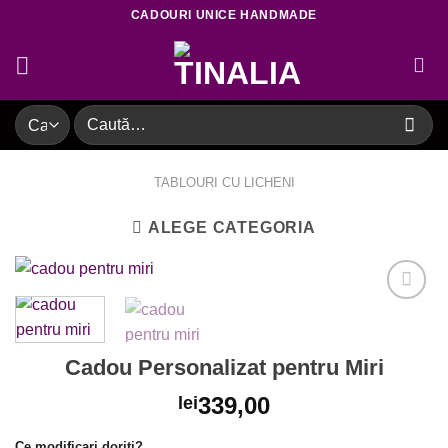
Skip
CADOURI UNICE HANDMADE
to
content
Caută
după:
TABLOURI CU LICHENI
ALEGE CATEGORIA
Adaugare
Cadou Personalizat pentru Miri
la favorite
339,00
lei
Ce modificari doriti?