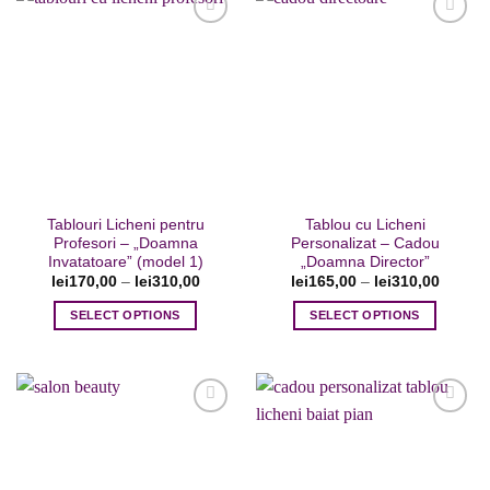
Adaugare
Adaugare
la favorite
la favorite
Tablouri Licheni pentru
Tablou cu Licheni
Profesori – „Doamna
Personalizat – Cadou
Invatatoare” (model 1)
„Doamna Director”
lei
170,00
–
lei
310,00
lei
165,00
–
lei
310,00
SELECT OPTIONS
SELECT OPTIONS
Acest
Acest
produs
produs
are
are
mai
mai
multe
multe
variații.
variații.
Adaugare
Adaugare
Opțiunile
Opțiunile
la favorite
la favorite