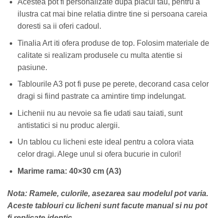
Acestea pot fi personalizate dupa placul tau, pentru a
ilustra cat mai bine relatia dintre tine si persoana careia
doresti sa ii oferi cadoul.
Tinalia Art iti ofera produse de top. Folosim materiale de
calitate si realizam produsele cu multa atentie si
pasiune.
Tablourile A3 pot fi puse pe perete, decorand casa celor
dragi si fiind pastrate ca amintire timp indelungat.
Lichenii nu au nevoie sa fie udati sau taiati, sunt
antistatici si nu produc alergii.
Un tablou cu licheni este ideal pentru a colora viata
celor dragi. Alege unul si ofera bucurie in culori!
Marime rama: 40×30 cm (A3)
Nota: Ramele, culorile, asezarea sau modelul pot varia.
Aceste tablouri cu licheni sunt facute manual si nu pot
fi replicate identic.