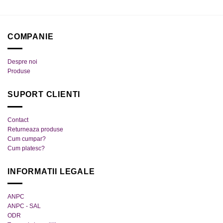
Acest
produs
produs
are
are
mai
mai
multe
COMPANIE
multe
variații.
variații.
Opțiunile
Despre noi
Opțiunile
pot
Produse
pot
fi
fi
alese
SUPORT CLIENTI
alese
în
în
pagina
pagina
produsului.
Contact
produsului.
Returneaza produse
Cum cumpar?
Cum platesc?
INFORMATII LEGALE
ANPC
ANPC - SAL
ODR