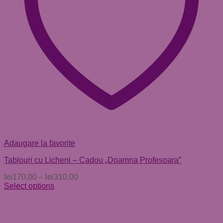
Adaugare la favorite
Tablouri cu Licheni – Cadou „Doamna Profesoara”
lei
170,00
–
lei
310,00
Select options
Acest
produs
are
mai