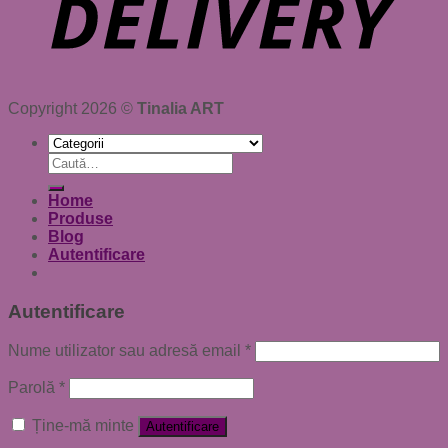
Copyright 2026 ©
Tinalia ART
Caută
după:
Home
Produse
Blog
Autentificare
Autentificare
Nume utilizator sau adresă email
*
Parolă
*
Ține-mă minte
Autentificare