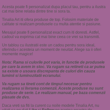
Acesta poate fi personalizat dupa placul tau, pentru a ilustra
cat mai bine relatia dintre tine si sora ta.
Tinalia Art iti ofera produse de top. Folosim materiale de
calitate si realizam produsele cu multa atentie si pasiune.
Mesajul poate fi personalizat exact cum iti doresti. Astfel,
cadoul va exprima cat mai bine ceea ce vrei sa transmiti.
Un tablou cu ilustratii este un cadou pentru sora ideal,
oferindu-i acesteia un moment de neuitat. Alege sa ii oferi
momente magice!
Nota: Rama si culorile pot varia, in functie de produsele
pe care la avem in stoc.
Va rugam sa retineti ca ar putea
sa existe o usoara discrepanta de culori din cauza
luminii si luminozitatii ecranului.
Va rugam sa tineti cont de timpul necesar pentru
realizarea si livrarea comenzii. Aceste produse nu sunt
produse de serie. Le realizam manual, pe baza comenzii
plasate de dvs.
Daca vreti sa fiti la curent cu noile modele Tinalia Art, nu
uitati sa ne dati
Like
si
Follow
pe pagina noastra de