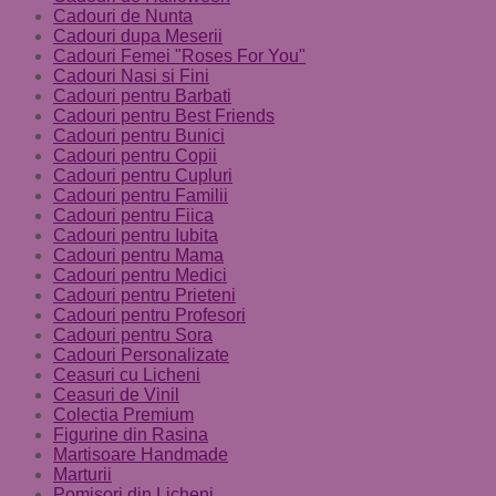
Cadouri de Nunta
Cadouri dupa Meserii
Cadouri Femei "Roses For You"
Cadouri Nasi si Fini
Cadouri pentru Barbati
Cadouri pentru Best Friends
Cadouri pentru Bunici
Cadouri pentru Copii
Cadouri pentru Cupluri
Cadouri pentru Familii
Cadouri pentru Fiica
Cadouri pentru Iubita
Cadouri pentru Mama
Cadouri pentru Medici
Cadouri pentru Prieteni
Cadouri pentru Profesori
Cadouri pentru Sora
Cadouri Personalizate
Ceasuri cu Licheni
Ceasuri de Vinil
Colectia Premium
Figurine din Rasina
Martisoare Handmade
Marturii
Pomisori din Licheni