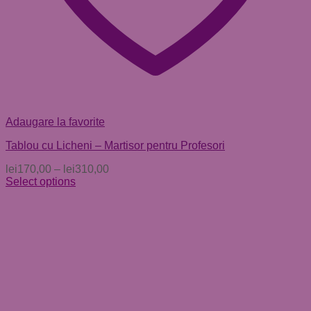
Adaugare la favorite
Tablou cu Licheni – Martisor pentru Profesori
lei
170,00
–
lei
310,00
Select options
Acest
produs
are
mai
multe
variații.
Opțiunile
pot
fi
alese