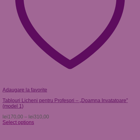
Adaugare la favorite
Tablouri Licheni pentru Profesori – „Doamna Invatatoare”
(model 1)
lei
170,00
–
lei
310,00
Select options
Acest
produs
are