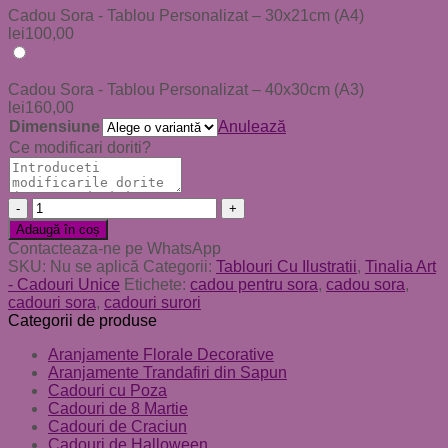
Cadou Sora - Tablou Personalizat – 30x21cm (A4)
lei
100,00
Cadou Sora - Tablou Personalizat – 40x30cm (A3)
lei
160,00
Dimensiune
Anulează
Ce modificari doriti?
Cantitate
Cadou
Adaugă în coș
Sora
Contacteaza-ne pe WhatsApp
-
SKU:
Nu se aplică
Categorii:
Tablouri Cu Ilustratii
,
Tinalia Art
Tablou
- Cadouri Unice
Etichete:
cadou pentru sora
,
cadou sora
,
Personalizat
cadouri sora
,
cadouri surori
Categorii de produse
Aranjamente Florale Decorative
Aranjamente Trandafiri din Sapun
Cadouri cu Poza
Cadouri de 8 Martie
Cadouri de Craciun
Cadouri de Halloween