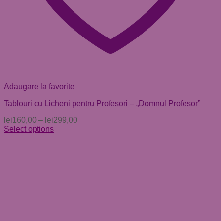
Adaugare la favorite
Tablouri cu Licheni pentru Profesori – „Domnul Profesor”
lei
160,00
–
lei
299,00
Select options
Acest
produs
are
mai
multe
variații.
Opțiunile
pot
fi
alese