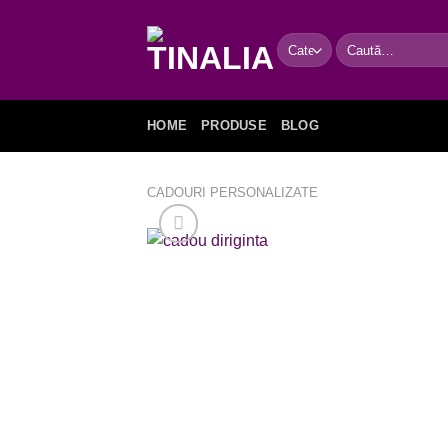
Skip
to
Caută
content
după:
HOME
PRODUSE
BLOG
CADOURI PERSONALIZATE