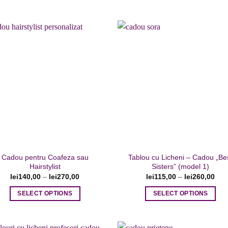
Adaugare
Adaug
la favorite
la favor
Cadou pentru Coafeza sau
Tablou cu Licheni – Cadou „Be
Hairstylist
Sisters” (model 1)
lei
140,00
–
lei
270,00
lei
115,00
–
lei
260,00
SELECT OPTIONS
SELECT OPTIONS
Acest
Acest
produs
produs