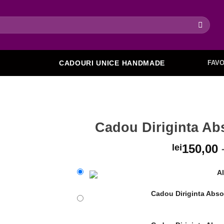
FAVO
CADOURI UNICE HANDMADE
Cadou Diriginta Abs
150,00
lei
Adaugare
Al
la favorite
Cadou Diriginta Absol