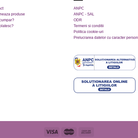
variații.
variații.
ct
ANPC
Opțiunile
Opțiunile
rneaza produse
ANPC - SAL
pot
pot
cumpar?
ODR
platesc?
Termeni si conditii
fi
fi
Politica cookie-uri
alese
alese
Prelucrarea datelor cu caracter person
în
în
pagina
pagina
produsului.
produsului.