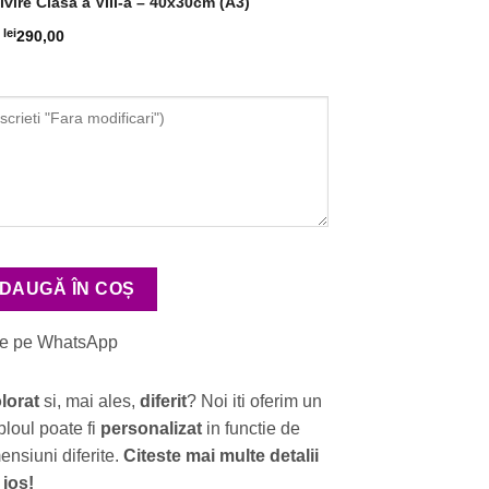
vire Clasa a VIII-a – 40x30cm (A3)
lei
290,00
inta Absolvire Clasa a VIII-a
DAUGĂ ÎN COȘ
ne pe WhatsApp
lorat
si, mai ales,
diferit
? Noi iti oferim un
bloul poate fi
personalizat
in functie de
mensiuni diferite.
Citeste mai multe detalii
 jos!