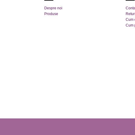
variații.
Despre noi
Conta
Opțiunile
Produse
Retu
pot
Cum 
Cum 
fi
alese
în
pagina
produsului.