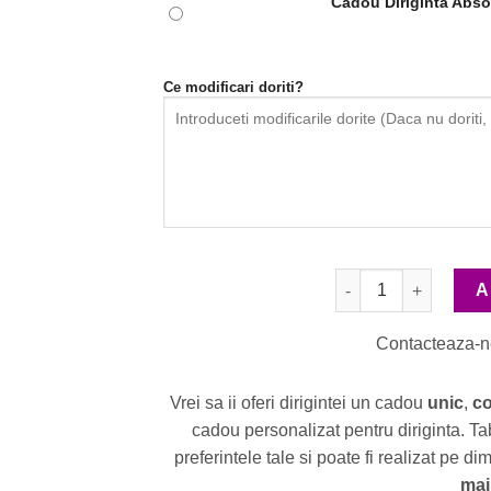
Cadou Diriginta Absol
Ce modificari doriti?
Cantitate Cadou Dirig
A
Contacteaza-
Vrei sa ii oferi dirigintei un cadou
unic
,
co
cadou personalizat pentru diriginta. Ta
preferintele tale si poate fi realizat pe di
mai