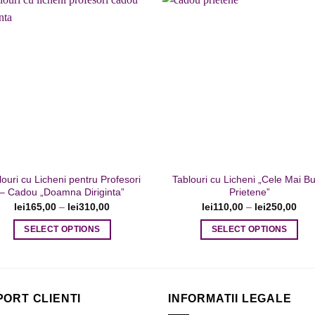
are
are
mai
mai
multe
multe
variații.
variații.
Adaugare
Adaug
la favorite
la favor
Opțiunile
Opțiunile
pot
pot
fi
fi
alese
alese
în
în
pagina
pagina
produsului.
produsului.
louri cu Licheni pentru Profesori
Tablouri cu Licheni „Cele Mai B
– Cadou „Doamna Diriginta”
Prietene”
lei
165,00
–
lei
310,00
lei
110,00
–
lei
250,00
SELECT OPTIONS
SELECT OPTIONS
Acest
Acest
produs
produs
are
are
mai
mai
PORT CLIENTI
INFORMATII LEGALE
multe
multe