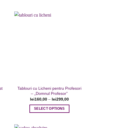
are
Adaugare
ite
la favorite
st
Tablouri cu Licheni pentru Profesori
– „Domnul Profesor”
lei
160,00
–
lei
299,00
SELECT OPTIONS
Acest
produs