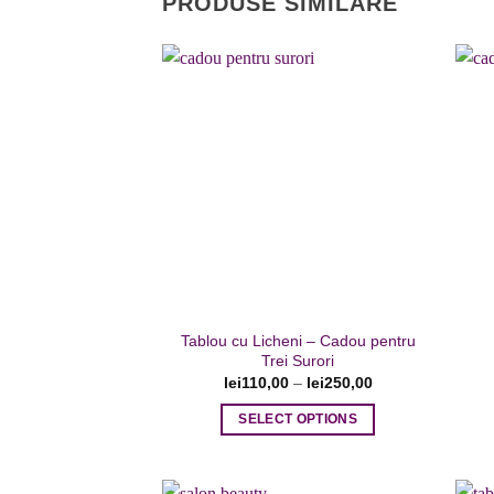
PRODUSE SIMILARE
Adaugare
la favorite
Tablou cu Licheni – Cadou pentru
Trei Surori
lei
110,00
–
lei
250,00
SELECT OPTIONS
Acest
produs