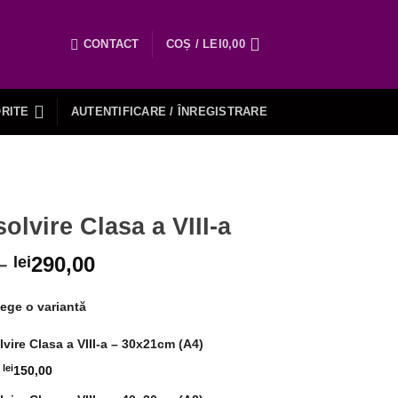
CONTACT
COȘ /
LEI
0,00
RITE
AUTENTIFICARE / ÎNREGISTRARE
olvire Clasa a VIII-a
–
290,00
lei
ege o variantă
vire Clasa a VIII-a – 30x21cm (A4)
lei
150,00