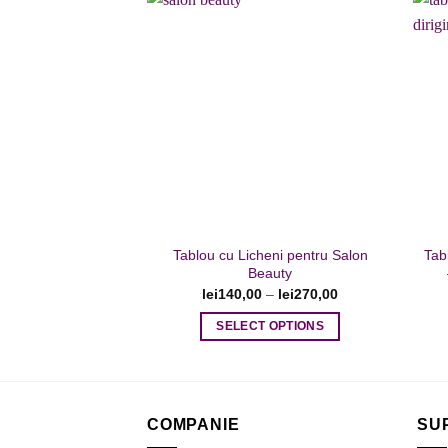
are
mai
multe
variații.
Adaugare
la favorite
Opțiunile
pot
fi
alese
în
pagina
produsului.
Tablou cu Licheni pentru Salon
Tab
Beauty
lei
140,00
–
lei
270,00
SELECT OPTIONS
Acest
produs
are
mai
COMPANIE
SU
multe