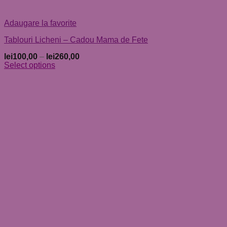
Adaugare la favorite
Tablouri Licheni – Cadou Mama de Fete
lei
100,00
–
lei
260,00
Select options
Acest
produs
are
mai
multe
variații.
Opțiunile
pot
fi
alese
în
pagina
produsului.