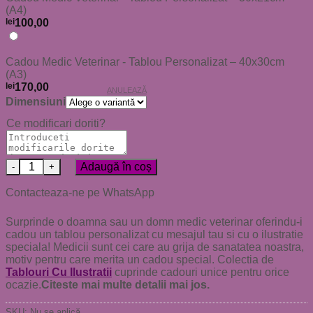
(A4)
lei
100,00
Cadou Medic Veterinar - Tablou Personalizat – 40x30cm
(A3)
lei
170,00
ANULEAZĂ
Dimensiuni
Ce modificari doriti?
Cantitate Cadou Medic Veterinar - Tablou Personalizat
Adaugă în coș
Contacteaza-ne pe WhatsApp
Surprinde o doamna sau un domn medic veterinar oferindu-i
cadou un tablou personalizat cu mesajul tau si cu o ilustratie
speciala! Medicii sunt cei care au grija de sanatatea noastra,
motiv pentru care merita un cadou special. Colectia de
Tablouri Cu Ilustratii
cuprinde cadouri unice pentru orice
ocazie.
Citeste mai multe detalii mai jos.
SKU:
Nu se aplică