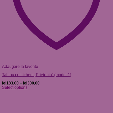
Adaugare la favorite
Tablou cu Licheni „Prietenia” (model 1)
lei
183,00
–
lei
300,00
Select options
Acest
produs
are
mai
multe