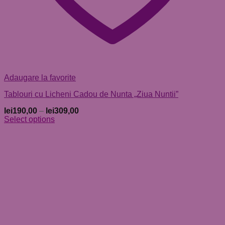
Adaugare la favorite
Tablouri cu Licheni Cadou de Nunta „Ziua Nuntii”
lei
190,00
–
lei
309,00
Select options
Acest
produs
are
mai
multe
variații.
Opțiunile
pot
fi
alese
în