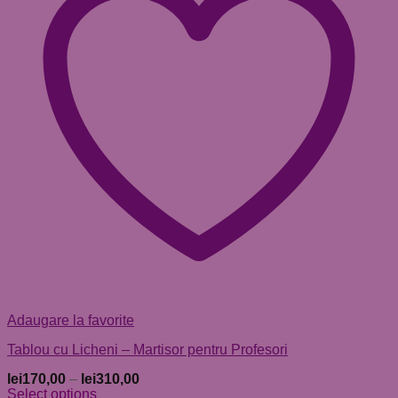
Adaugare la favorite
Tablou cu Licheni – Martisor pentru Profesori
lei
170,00
–
lei
310,00
Select options