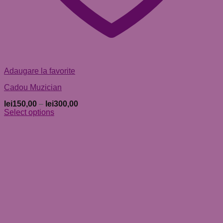
Adaugare la favorite
Cadou Muzician
lei
150,00
–
lei
300,00
Select options
Acest
produs
are
mai
multe
variații.
Opțiunile
pot
fi
alese
în
pagina