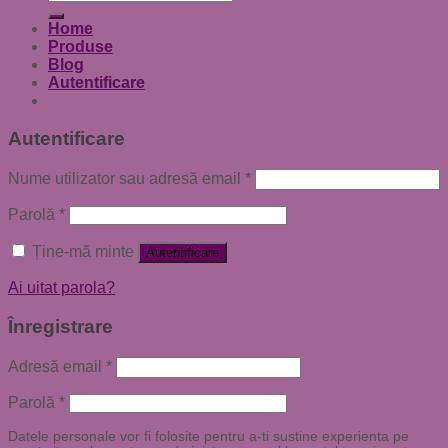
după:
Home
Produse
Blog
Autentificare
Autentificare
Nume utilizator sau adresă email
*
Parolă
*
Ține-mă minte
Autentificare
Ai uitat parola?
Înregistrare
Adresă email
*
Parolă
*
Datele personale vor fi folosite pentru a-ti sustine experienta pe