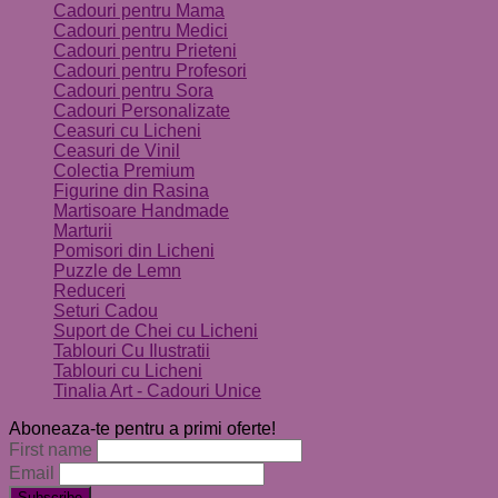
Cadouri pentru Mama
Cadouri pentru Medici
Cadouri pentru Prieteni
Cadouri pentru Profesori
Cadouri pentru Sora
Cadouri Personalizate
Ceasuri cu Licheni
Ceasuri de Vinil
Colectia Premium
Figurine din Rasina
Martisoare Handmade
Marturii
Pomisori din Licheni
Puzzle de Lemn
Reduceri
Seturi Cadou
Suport de Chei cu Licheni
Tablouri Cu Ilustratii
Tablouri cu Licheni
Tinalia Art - Cadouri Unice
Aboneaza-te pentru a primi oferte!
First name
Email