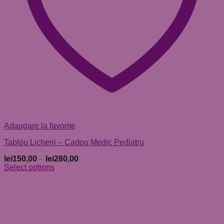
Adaugare la favorite
Tablou Licheni – Cadou Medic Pediatru
lei
150,00
–
lei
280,00
Select options
Acest
produs
are
mai
multe
variații.