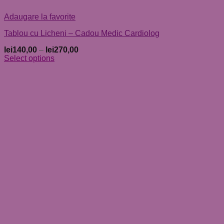
Adaugare la favorite
Tablou cu Licheni – Cadou Medic Cardiolog
lei
140,00
–
lei
270,00
Select options
Acest
produs
are
mai
multe
variații.
Opțiunile
pot
fi
alese
în
pagina
produsului.