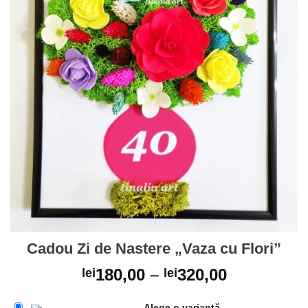
Cadou Zi de Nastere „Vaza cu Flori”
180,00
–
320,00
lei
lei
Alege o variantă