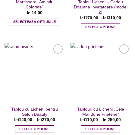
Martisoare „Amintiri
Tablou Licheni – Cadou
produsului.
Colorate”
Doamna Invatatoare (model
2)
lei
14,00
lei
170,00
–
lei
310,00
SELECTEAZĂ OPȚIUNILE
SELECT OPTIONS
Acest
Acest
produs
produs
are
are
mai
mai
multe
multe
variații.
variații.
Opțiunile
Adaugare
Adaugare
Opțiunile
pot
la favorite
la favorite
pot
fi
fi
alese
alese
în
în
pagina
pagina
produsului.
Tablou cu Licheni pentru
Tablouri cu Licheni „Cele
produsului.
Salon Beauty
Mai Bune Prietene”
lei
140,00
–
lei
270,00
lei
110,00
–
lei
250,00
SELECT OPTIONS
SELECT OPTIONS