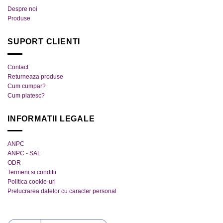
Despre noi
Opțiunile
Opțiunile
Produse
pot
pot
fi
fi
SUPORT CLIENTI
alese
alese
în
în
pagina
pagina
Contact
produsului.
produsului.
Returneaza produse
Cum cumpar?
Cum platesc?
INFORMATII LEGALE
ANPC
ANPC - SAL
ODR
Termeni si conditii
Politica cookie-uri
Prelucrarea datelor cu caracter personal