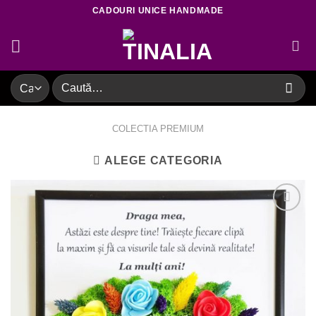
Skip
CADOURI UNICE HANDMADE
to
content
Caută
după:
COLECTIA PREMIUM
ALEGE CATEGORIA
Adaugare
la favorite