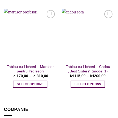
Acest
Acest
produs
produs
are
are
mai
mai
multe
multe
variații.
variații.
Adaugare
Adaugare
Opțiunile
Opțiunile
la favorite
la favorite
pot
pot
fi
fi
alese
alese
în
în
pagina
pagina
Tablou cu Licheni – Martisor
Tablou cu Licheni – Cadou
produsului.
produsului.
pentru Profesori
„Best Sisters” (model 1)
lei
170,00
–
lei
310,00
lei
115,00
–
lei
260,00
SELECT OPTIONS
SELECT OPTIONS
Acest
Acest
produs
produs
are
are
mai
mai
COMPANIE
multe
multe
variații.
variații.