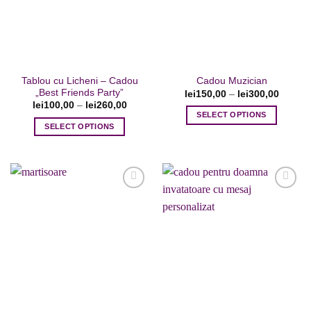
Tablou cu Licheni – Cadou
Cadou Muzician
„Best Friends Party”
lei
150,00
–
lei
300,00
lei
100,00
–
lei
260,00
SELECT OPTIONS
SELECT OPTIONS
Acest
Acest
produs
produs
are
are
mai
mai
multe
multe
variații.
variații.
Opțiunile
Adaugare
Adaugare
Opțiunile
la favorite
la favorite
pot
pot
fi
fi
alese
alese
în
în
pagina
pagina
produsului.