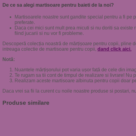
De ce sa alegi martisoare pentru baieti de la noi?
Martisoarele noastre sunt gandite special pentru a fi pe p
preferate.
Daca cei mici sunt mult prea micuti si nu doriti sa existe
fiind jucarii si nu vor fi probleme.
Descoperă colecția noastră de mărțișoare pentru copii, pline de
intreaga colectie de martisoare pentru copii,
dand click aici.
Notă:
Nuantele mărțișorului pot varia ușor față de cele din imag
Te rugam sa tii cont de timpul de realizare si livrare! Nu 
Realizam aceste martisoare albinuta pentru copii doar p
Daca vrei sa fii la curent cu noile noastre produse si postari, 
Produse similare