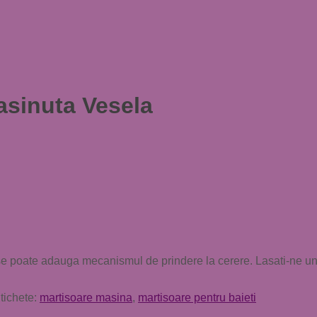
asinuta Vesela
i, se poate adauga mecanismul de prindere la cerere. Lasati-ne 
tichete:
martisoare masina
,
martisoare pentru baieti