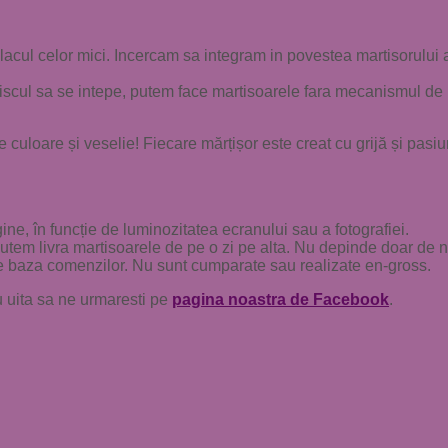
lacul celor mici. Incercam sa integram in povestea martisorului a
 riscul sa se intepe, putem face martisoarele fara mecanismul de 
 culoare și veselie! Fiecare mărțișor este creat cu grijă și pas
ine, în funcție de luminozitatea ecranului sau a fotografiei.
putem livra martisoarele de pe o zi pe alta. Nu depinde doar de noi
e baza comenzilor. Nu sunt cumparate sau realizate en-gross.
nu uita sa ne urmaresti pe
pagina noastra de Facebook
.