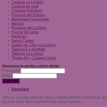
Ceasuri cu Licheni
Ceasuri de Vinil
Colectia Premium
Figurine din Rasina
Martisoare Handmade
Marturii
Pomisori din Licheni
Puzzle de Lemn
Reduceri
Seturi Cadou
Suport de Chei cu Licheni
Tablouri Cu Ilustratii
Tablouri cu Licheni
Tinalia Art - Cadouri Unice
Aboneaza-te pentru a primi oferte!
First name
Email
Descriere
Stim ca in unele zone din tara si baietii primesc martisoare, 
bucurie celor mici in primele zile ale primaverii.