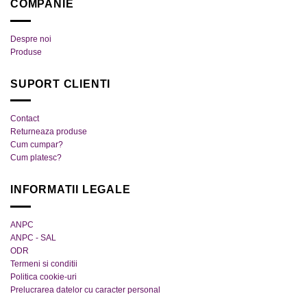
COMPANIE
variații.
multe
Opțiunile
variații.
pot
Despre noi
Opțiunile
fi
Produse
pot
alese
fi
în
SUPORT CLIENTI
alese
pagina
în
produsului.
pagina
Contact
produsului.
Returneaza produse
Cum cumpar?
Cum platesc?
INFORMATII LEGALE
ANPC
ANPC - SAL
ODR
Termeni si conditii
Politica cookie-uri
Prelucrarea datelor cu caracter personal