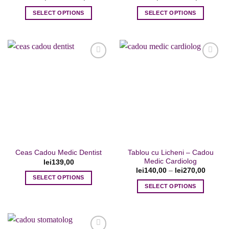
SELECT OPTIONS
SELECT OPTIONS
Acest
Acest
produs
produs
are
are
mai
mai
multe
multe
variații.
variații.
Adaugare
Adaugare
Opțiunile
Opțiunile
la favorite
la favorite
pot
pot
fi
fi
alese
alese
în
în
pagina
pagina
Tablou cu Licheni – Cadou
Ceas Cadou Medic Dentist
produsului.
produsului.
Medic Cardiolog
lei
139,00
lei
140,00
–
lei
270,00
SELECT OPTIONS
SELECT OPTIONS
Acest
produs
are