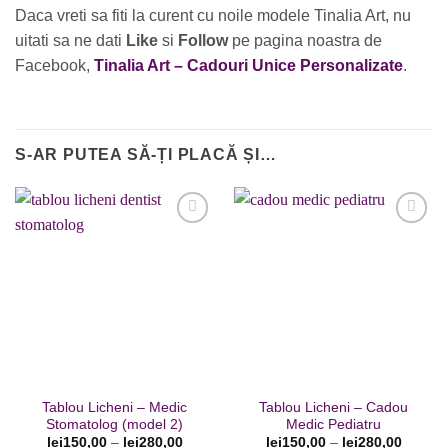
Daca vreti sa fiti la curent cu noile modele Tinalia Art, nu
uitati sa ne dati
Like
si
Follow
pe pagina noastra de
Facebook,
Tinalia Art – Cadouri Unice Personalizate
.
S-AR PUTEA SĂ-ȚI PLACĂ ȘI…
Adaugare
Adaugare
la favorite
la favorite
Tablou Licheni – Medic
Tablou Licheni – Cadou
Stomatolog (model 2)
Medic Pediatru
lei
150,00
–
lei
280,00
lei
150,00
–
lei
280,00