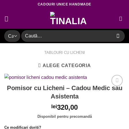
Skip
CADOURI UNICE HANDMADE
to
content
Caută
după:
TABLOURI CU LICHENI
ALEGE CATEGORIA
Pomisor cu Licheni – Cadou Medic sau
Asistenta
Adaugare
320,00
lei
la favorite
Disponibil pentru precomandă
Ce modificari doriti?