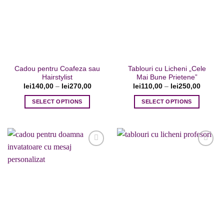
Adaugare
Adaugare
la favorite
la favorite
Cadou pentru Coafeza sau
Tablouri cu Licheni „Cele
Hairstylist
Mai Bune Prietene”
lei
140,00
–
lei
270,00
lei
110,00
–
lei
250,00
SELECT OPTIONS
SELECT OPTIONS
Acest
Acest
produs
produs
are
are
mai
mai
multe
multe
variații.
variații.
Adaugare
Adaugare
Opțiunile
Opțiunile
la favorite
la favorite
pot
pot
fi
fi
alese
alese
în
în