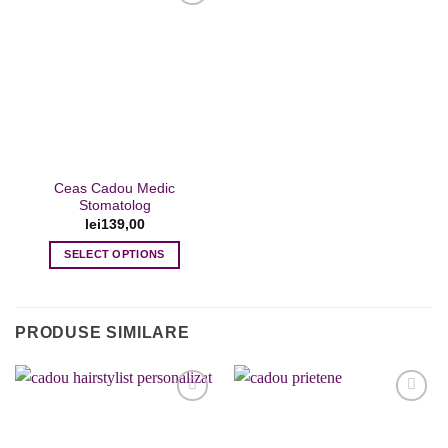
mai
multe
variații.
Adaugare
Opțiunile
la favorite
pot
fi
alese
în
pagina
Ceas Cadou Medic
produsului.
Stomatolog
lei
139,00
SELECT OPTIONS
PRODUSE SIMILARE