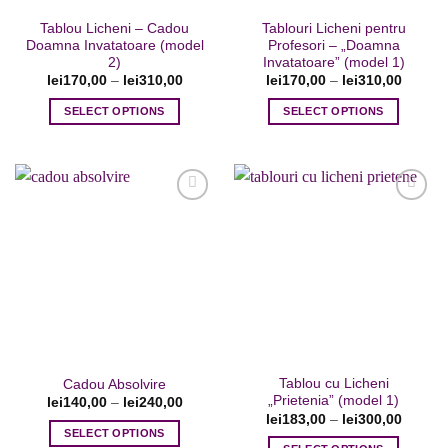
pagina
pagina
Tablou Licheni – Cadou
Tablouri Licheni pentru
produsului.
produsului.
Doamna Invatatoare (model
Profesori – „Doamna
2)
Invatatoare” (model 1)
lei
170,00
–
lei
310,00
lei
170,00
–
lei
310,00
SELECT OPTIONS
SELECT OPTIONS
Acest
Acest
produs
produs
are
are
mai
mai
multe
multe
variații.
variații.
Adaugare
Adaugare
Opțiunile
Opțiunile
la favorite
la favorite
pot
pot
fi
fi
alese
alese
în
în
pagina
pagina
Tablou cu Licheni
Cadou Absolvire
produsului.
produsului.
„Prietenia” (model 1)
lei
140,00
–
lei
240,00
lei
183,00
–
lei
300,00
SELECT OPTIONS