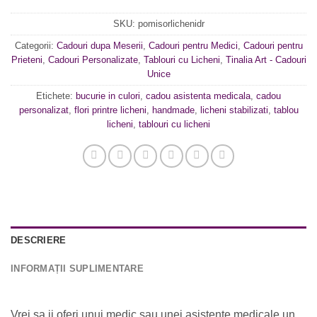
SKU:
pomisorlichenidr
Categorii:
Cadouri dupa Meserii
,
Cadouri pentru Medici
,
Cadouri pentru
Prieteni
,
Cadouri Personalizate
,
Tablouri cu Licheni
,
Tinalia Art - Cadouri
Unice
Etichete:
bucurie in culori
,
cadou asistenta medicala
,
cadou
personalizat
,
flori printre licheni
,
handmade
,
licheni stabilizati
,
tablou
licheni
,
tablouri cu licheni
DESCRIERE
INFORMAȚII SUPLIMENTARE
Vrei sa ii oferi unui medic sau unei asistente medicale un