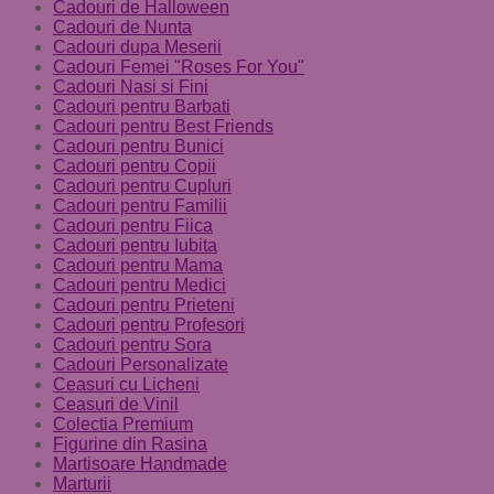
Cadouri de Halloween
Cadouri de Nunta
Cadouri dupa Meserii
Cadouri Femei "Roses For You"
Cadouri Nasi si Fini
Cadouri pentru Barbati
Cadouri pentru Best Friends
Cadouri pentru Bunici
Cadouri pentru Copii
Cadouri pentru Cupluri
Cadouri pentru Familii
Cadouri pentru Fiica
Cadouri pentru Iubita
Cadouri pentru Mama
Cadouri pentru Medici
Cadouri pentru Prieteni
Cadouri pentru Profesori
Cadouri pentru Sora
Cadouri Personalizate
Ceasuri cu Licheni
Ceasuri de Vinil
Colectia Premium
Figurine din Rasina
Martisoare Handmade
Marturii