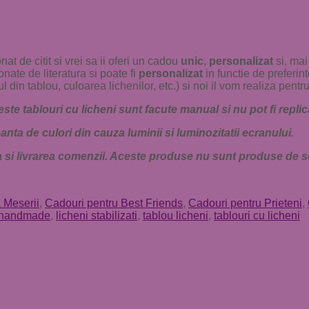
at de citit si vrei sa ii oferi un cadou
unic
,
personalizat
si, mai
nate de literatura si poate fi
personalizat
in functie de preferint
 tablou, culoarea lichenilor, etc.) si noi il vom realiza pentru
te tablouri cu licheni sunt facute manual si nu pot fi replica
nta de culori din cauza luminii si luminozitatii ecranului.
a si livrarea comenzii. Aceste produse nu sunt produse de s
 Meserii
,
Cadouri pentru Best Friends
,
Cadouri pentru Prieteni
,
handmade
,
licheni stabilizati
,
tablou licheni
,
tablouri cu licheni