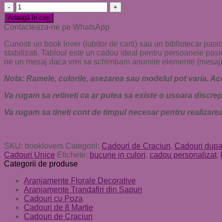
Cantitate
Tablou
Adaugă în coș
cu
Contacteaza-ne pe WhatsApp
Licheni
"Book
Cunosti un book lover (iubitor de carti) sau un bibliotecar pasion
Lovers"
stabilizati. Tabloul este un cadou ideal pentru persoanele pasio
(model
ne un mesaj daca vrei sa schimbam anumite elemente (mesajul din
1)
Nota: Ramele, culorile, asezarea sau modelul pot varia. Aces
Va rugam sa retineti ca ar putea sa existe o usoara discrepa
Va rugam sa tineti cont de timpul necesar pentru realizare
SKU:
booklovers
Categorii:
Cadouri de Craciun
,
Cadouri dupa
Cadouri Unice
Etichete:
bucurie in culori
,
cadou personalizat
,
Categorii de produse
Aranjamente Florale Decorative
Aranjamente Trandafiri din Sapun
Cadouri cu Poza
Cadouri de 8 Martie
Cadouri de Craciun