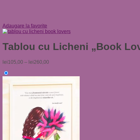
Adaugare la favorite
Tablou cu Licheni „Book Lov
lei
105,00
–
lei
260,00