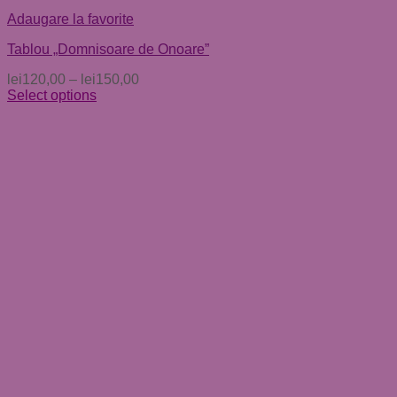
Adaugare la favorite
Tablou „Domnisoare de Onoare”
lei
120,00
–
lei
150,00
Select options
Acest
produs
are
mai
multe
variații.
Opțiunile
pot
fi
alese
în
pagina
produsului.