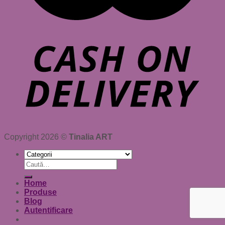
Copyright 2026 ©
Tinalia ART
Caută
după:
Home
Produse
Blog
Autentificare