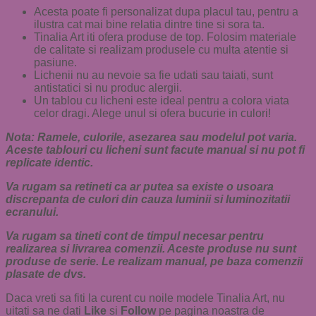
Acesta poate fi personalizat dupa placul tau, pentru a
ilustra cat mai bine relatia dintre tine si sora ta.
Tinalia Art iti ofera produse de top. Folosim materiale
de calitate si realizam produsele cu multa atentie si
pasiune.
Lichenii nu au nevoie sa fie udati sau taiati, sunt
antistatici si nu produc alergii.
Un tablou cu licheni este ideal pentru a colora viata
celor dragi. Alege unul si ofera bucurie in culori!
Nota: Ramele, culorile, asezarea sau modelul pot varia.
Aceste tablouri cu licheni sunt facute manual si nu pot fi
replicate identic.
Va rugam sa retineti ca ar putea sa existe o usoara
discrepanta de culori din cauza luminii si luminozitatii
ecranului.
Va rugam sa tineti cont de timpul necesar pentru
realizarea si livrarea comenzii. Aceste produse nu sunt
produse de serie. Le realizam manual, pe baza comenzii
plasate de dvs.
Daca vreti sa fiti la curent cu noile modele Tinalia Art, nu
uitati sa ne dati
Like
si
Follow
pe pagina noastra de