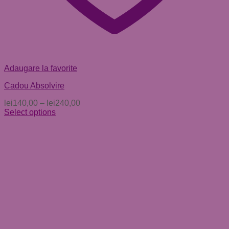
Adaugare la favorite
Cadou Absolvire
lei
140,00
–
lei
240,00
Select options
Acest
produs
are
mai
multe
variații.
Opțiunile
pot
fi
alese
în
pagina