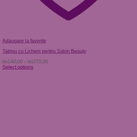
Adaugare la favorite
Tablou cu Licheni pentru Salon Beauty
lei
140,00
–
lei
270,00
Select options
Acest
produs
are
mai
multe
variații.
Opțiunile
pot
fi
alese
în
pagina