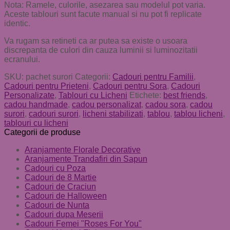
Nota: Ramele, culorile, asezarea sau modelul pot varia.
Aceste tablouri sunt facute manual si nu pot fi replicate
identic.
Va rugam sa retineti ca ar putea sa existe o usoara
discrepanta de culori din cauza luminii si luminozitatii
ecranului.
SKU:
pachet surori
Categorii:
Cadouri pentru Familii
,
Cadouri pentru Prieteni
,
Cadouri pentru Sora
,
Cadouri
Personalizate
,
Tablouri cu Licheni
Etichete:
best friends
,
cadou handmade
,
cadou personalizat
,
cadou sora
,
cadou
surori
,
cadouri surori
,
licheni stabilizati
,
tablou
,
tablou licheni
,
tablouri cu licheni
Categorii de produse
Aranjamente Florale Decorative
Aranjamente Trandafiri din Sapun
Cadouri cu Poza
Cadouri de 8 Martie
Cadouri de Craciun
Cadouri de Halloween
Cadouri de Nunta
Cadouri dupa Meserii
Cadouri Femei "Roses For You"