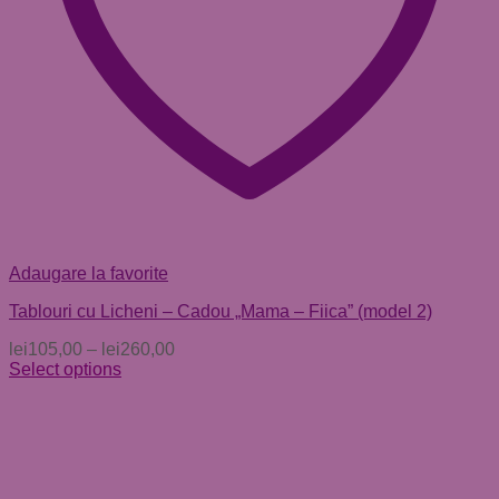
Adaugare la favorite
Tablouri cu Licheni – Cadou „Mama – Fiica” (model 2)
lei
105,00
–
lei
260,00
Select options
Acest
produs
are
mai
multe
variații.