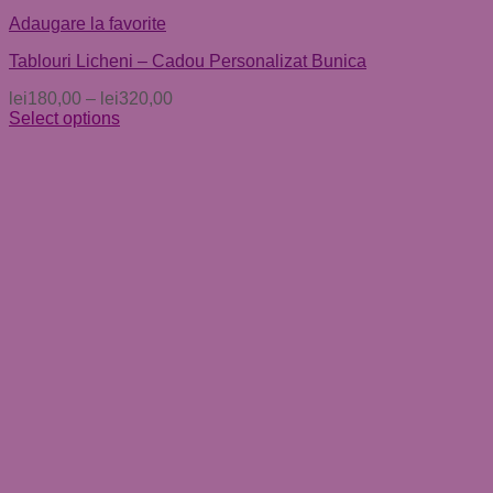
Adaugare la favorite
Tablouri Licheni – Cadou Personalizat Bunica
lei
180,00
–
lei
320,00
Select options
Acest
produs
are
mai
multe
variații.
Opțiunile
pot
fi
alese
în
pagina
produsului.