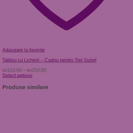
Adaugare la favorite
Tablou cu Licheni – Cadou pentru Trei Surori
lei
110,00
–
lei
250,00
Select options
Acest
produs
Produse similare
are
mai
multe
variații.
Opțiunile
pot
fi
alese