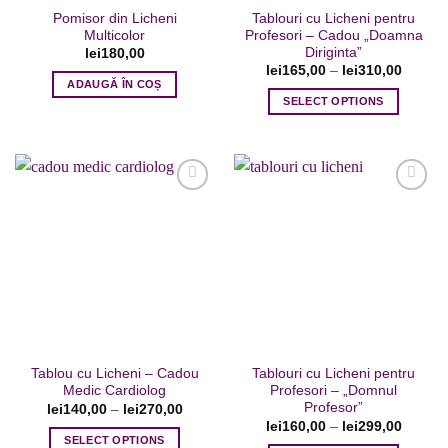
produsului.
Pomisor din Licheni
Tablouri cu Licheni pentru
produsului.
Multicolor
Profesori – Cadou „Doamna
Diriginta”
lei
180,00
lei
165,00
–
lei
310,00
ADAUGĂ ÎN COȘ
SELECT OPTIONS
Acest
produs
are
mai
multe
variații.
Adaugare
Adaugare
Opțiunile
la favorite
la favorite
pot
fi
alese
în
pagina
Tablou cu Licheni – Cadou
Tablouri cu Licheni pentru
produsului.
Medic Cardiolog
Profesori – „Domnul
Profesor”
lei
140,00
–
lei
270,00
lei
160,00
–
lei
299,00
SELECT OPTIONS