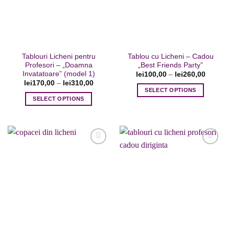
pot
fi
fi
alese
alese
în
în
pagina
pagina
produsului.
Tablouri Licheni pentru
Tablou cu Licheni – Cadou
produsului.
Profesori – „Doamna
„Best Friends Party”
Invatatoare” (model 1)
lei
100,00
–
lei
260,00
lei
170,00
–
lei
310,00
SELECT OPTIONS
SELECT OPTIONS
Acest
Acest
produs
produs
are
are
mai
mai
multe
multe
variații.
variații.
Opțiunile
Adaugare
Adaugare
Opțiunile
pot
la favorite
la favorite
pot
fi
fi
alese
alese
în
în
pagina
pagina