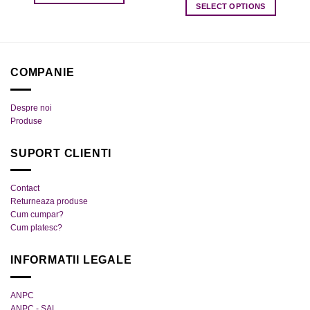
SELECT OPTIONS
Acest
Acest
produs
produs
are
are
mai
mai
multe
COMPANIE
multe
variații.
variații.
Opțiunile
Despre noi
Opțiunile
pot
Produse
pot
fi
fi
alese
SUPORT CLIENTI
alese
în
în
pagina
pagina
produsului.
Contact
produsului.
Returneaza produse
Cum cumpar?
Cum platesc?
INFORMATII LEGALE
ANPC
ANPC - SAL