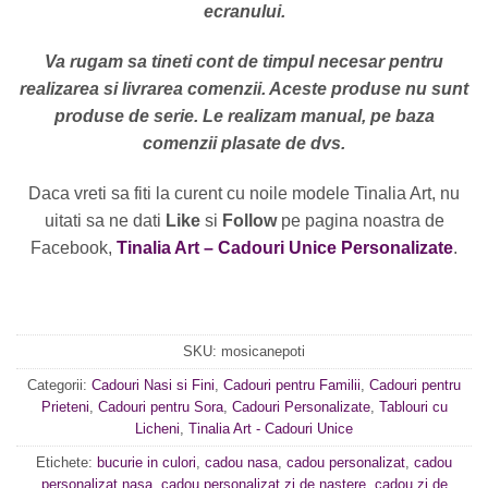
ecranului.
Va rugam sa tineti cont de timpul necesar pentru
realizarea si livrarea comenzii. Aceste produse nu sunt
produse de serie. Le realizam manual, pe baza
comenzii plasate de dvs.
Daca vreti sa fiti la curent cu noile modele Tinalia Art, nu
uitati sa ne dati
Like
si
Follow
pe pagina noastra de
Facebook,
Tinalia Art – Cadouri Unice Personalizate
.
SKU:
mosicanepoti
Categorii:
Cadouri Nasi si Fini
,
Cadouri pentru Familii
,
Cadouri pentru
Prieteni
,
Cadouri pentru Sora
,
Cadouri Personalizate
,
Tablouri cu
Licheni
,
Tinalia Art - Cadouri Unice
Etichete:
bucurie in culori
,
cadou nasa
,
cadou personalizat
,
cadou
personalizat nasa
,
cadou personalizat zi de nastere
,
cadou zi de