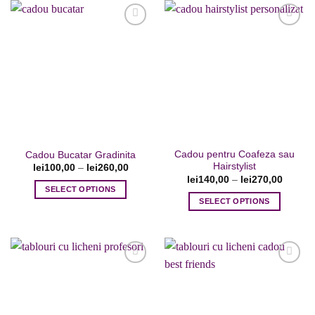
Adaugare
Adaugare
la favorite
la favorite
Cadou pentru Coafeza sau
Cadou Bucatar Gradinita
Hairstylist
lei
100,00
–
lei
260,00
lei
140,00
–
lei
270,00
SELECT OPTIONS
SELECT OPTIONS
Acest
Acest
produs
produs
are
are
mai
mai
multe
multe
variații.
variații.
Opțiunile
Adaugare
Adaugare
Opțiunile
la favorite
la favorite
pot