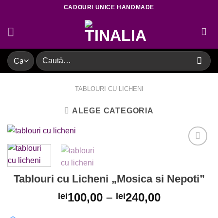
Skip
CADOURI UNICE HANDMADE
to
content
Caută
după:
TABLOURI CU LICHENI
ALEGE CATEGORIA
Adaugare
Tablouri cu Licheni „Mosica si Nepoti”
la favorite
100,00
–
240,00
lei
lei