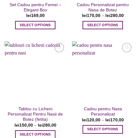
produsului.
Set Cadou pentru Femei –
Cadou Personalizat pentru
produsului.
Elegant Box
Nasa de Botez
lei
169,00
lei
170,00
–
lei
280,00
SELECT OPTIONS
SELECT OPTIONS
Acest
produs
are
mai
multe
variații.
Adaugare
Adaugare
Opțiunile
la favorite
la favorite
pot
fi
alese
în
pagina
Tablou cu Licheni
Cadou pentru Nasa
produsului.
Personalizat Pentru Nasii de
Personalizat
Botez (fetita)
lei
120,00
–
lei
170,00
lei
150,00
–
lei
280,00
SELECT OPTIONS
SELECT OPTIONS
Acest