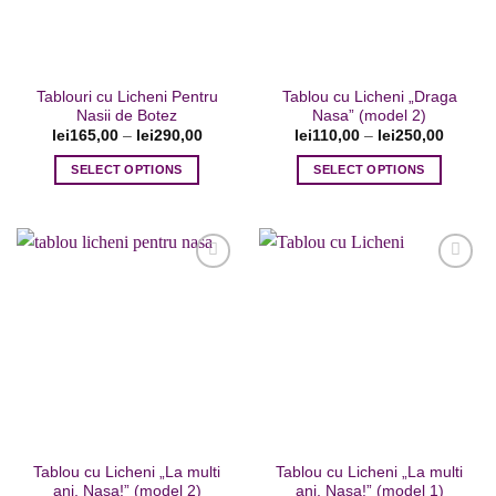
fi
alese
alese
în
în
pagina
pagina
produsului.
Tablouri cu Licheni Pentru
Tablou cu Licheni „Draga
produsului.
Nasii de Botez
Nasa” (model 2)
lei
165,00
–
lei
290,00
lei
110,00
–
lei
250,00
SELECT OPTIONS
SELECT OPTIONS
Acest
Acest
produs
produs
are
are
mai
mai
multe
multe
variații.
variații.
Adaugare
Adaugare
Opțiunile
Opțiunile
la favorite
la favorite
pot
pot
fi
fi
alese
alese
în
în
pagina
pagina
Tablou cu Licheni „La multi
Tablou cu Licheni „La multi
produsului.
produsului.
ani, Nasa!” (model 2)
ani, Nasa!” (model 1)