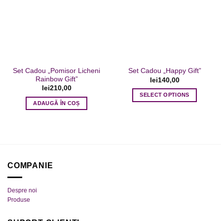
Adaugare
Adaugare
Opțiunile
Opțiunile
la favorite
la favorite
pot
pot
fi
fi
alese
alese
în
în
pagina
pagina
Set Cadou „Pomisor Licheni
Set Cadou „Happy Gift”
produsului.
produsului.
Rainbow Gift”
lei
140,00
lei
210,00
SELECT OPTIONS
ADAUGĂ ÎN COȘ
COMPANIE
Despre noi
Produse