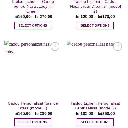
Tablou Licheni – Cadou
Tablou Licheni – Cadou
produsului.
produsului.
pentru Nasa „Lady in
Nasa „Your Dreams” (model
Green”
2)
lei
150,00
–
lei
270,00
lei
120,00
–
lei
170,00
SELECT OPTIONS
SELECT OPTIONS
Acest
Acest
produs
produs
are
are
mai
mai
multe
multe
variații.
variații.
Adaugare
Adaugare
Opțiunile
Opțiunile
la favorite
la favorite
pot
pot
fi
fi
alese
alese
în
în
pagina
pagina
Cadou Personalizat Nasi de
Tablou Licheni Personalizat
produsului.
produsului.
Botez (model 3)
Pentru Nasa (model 2)
lei
165,00
–
lei
290,00
lei
105,00
–
lei
260,00
SELECT OPTIONS
SELECT OPTIONS