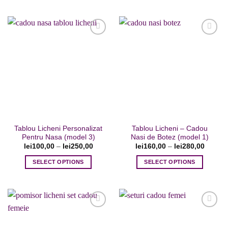
Acest
Acest
produs
produs
are
are
mai
mai
multe
multe
variații.
variații.
Adaugare
Adaugare
Opțiunile
Opțiunile
la favorite
la favorite
pot
pot
fi
fi
alese
alese
în
în
pagina
pagina
Tablou Licheni Personalizat
Tablou Licheni – Cadou
produsului.
produsului.
Pentru Nasa (model 3)
Nasi de Botez (model 1)
lei
100,00
–
lei
250,00
lei
160,00
–
lei
280,00
SELECT OPTIONS
SELECT OPTIONS
Acest
Acest
produs
produs
are
are
mai
mai
multe
multe
variații.
variații.