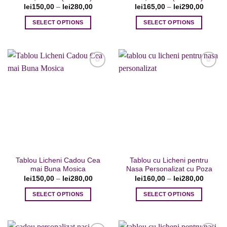
lei
150,00
–
lei
280,00
lei
165,00
–
lei
290,00
SELECT OPTIONS
SELECT OPTIONS
Acest
Acest
produs
produs
are
are
mai
mai
multe
multe
variații.
variații.
Adaugare
Adaugare
Opțiunile
Opțiunile
la favorite
la favorite
pot
pot
fi
fi
alese
alese
în
în
pagina
pagina
Tablou Licheni Cadou Cea
Tablou cu Licheni pentru
produsului.
produsului.
mai Buna Mosica
Nasa Personalizat cu Poza
lei
150,00
–
lei
280,00
lei
160,00
–
lei
280,00
SELECT OPTIONS
SELECT OPTIONS
Acest
Acest
produs
produs