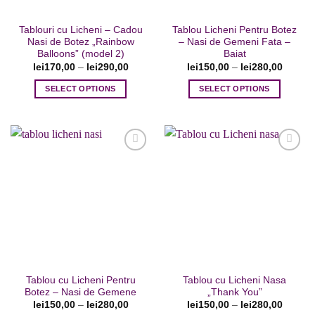
în
în
pagina
pagina
Tablouri cu Licheni – Cadou
Tablou Licheni Pentru Botez
produsului.
produsului.
Nasi de Botez „Rainbow
– Nasi de Gemeni Fata –
Balloons” (model 2)
Baiat
lei
170,00
–
lei
290,00
lei
150,00
–
lei
280,00
SELECT OPTIONS
SELECT OPTIONS
Acest
Acest
produs
produs
are
are
mai
mai
multe
multe
variații.
variații.
Adaugare
Adaugare
Opțiunile
Opțiunile
la favorite
la favorite
pot
pot
fi
fi
alese
alese
în
în
pagina
pagina
Tablou cu Licheni Pentru
Tablou cu Licheni Nasa
produsului.
produsului.
Botez – Nasi de Gemene
„Thank You”
lei
150,00
–
lei
280,00
lei
150,00
–
lei
280,00