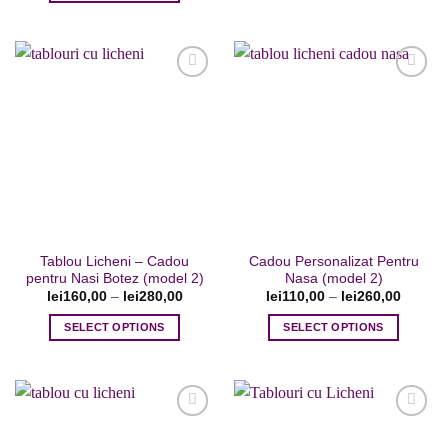
Acest
produs
produs
are
are
mai
mai
multe
multe
variații.
variații.
Opțiunile
Adaugare
Adaugare
Opțiunile
pot
la favorite
la favorite
pot
fi
fi
alese
alese
în
în
pagina
pagina
produsului.
Tablou Licheni – Cadou
Cadou Personalizat Pentru
produsului.
pentru Nasi Botez (model 2)
Nasa (model 2)
lei
160,00
–
lei
280,00
lei
110,00
–
lei
260,00
SELECT OPTIONS
SELECT OPTIONS
Acest
Acest
produs
produs
are
are
mai
mai
multe
multe