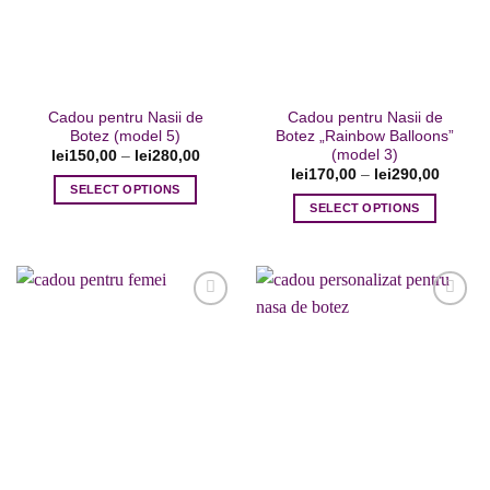
Cadou pentru Nasii de
Cadou pentru Nasii de
Botez (model 5)
Botez „Rainbow Balloons”
(model 3)
lei
150,00
–
lei
280,00
lei
170,00
–
lei
290,00
SELECT OPTIONS
SELECT OPTIONS
Acest
Acest
produs
produs
are
are
mai
mai
multe
multe
variații.
variații.
Opțiunile
Adaugare
Adaugare
Opțiunile
pot
la favorite
la favorite
pot
fi
fi
alese
alese
în
în
pagina
pagina