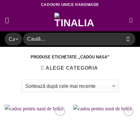
Skip
CADOURI UNICE HANDMADE
to
content
Caută
după:
PRODUSE ETICHETATE „CADOU NASA”
ALEGE CATEGORIA
Adaugare
Adaugare
la favorite
la favorite