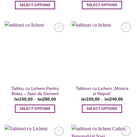
SELECT OPTIONS
SELECT OPTIONS
Acest
Acest
produs
produs
are
are
mai
mai
multe
multe
variații.
variații.
Adaugare
Adaugare
Opțiunile
Opțiunile
la favorite
la favorite
pot
pot
fi
fi
alese
alese
în
în
pagina
pagina
Tablou cu Licheni Pentru
Tablouri cu Licheni „Mosica
produsului.
produsului.
Botez – Nasi de Gemeni
si Nepoti”
lei
150,00
–
lei
280,00
lei
100,00
–
lei
240,00
SELECT OPTIONS
SELECT OPTIONS
Acest
Acest
produs
produs
are
are
mai
mai