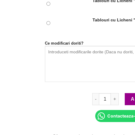
Tablouri cu Licheni 
Tablouri cu Licheni 
Ce modificari doriti?
Cantitate Tablouri cu
A
Contacteaza