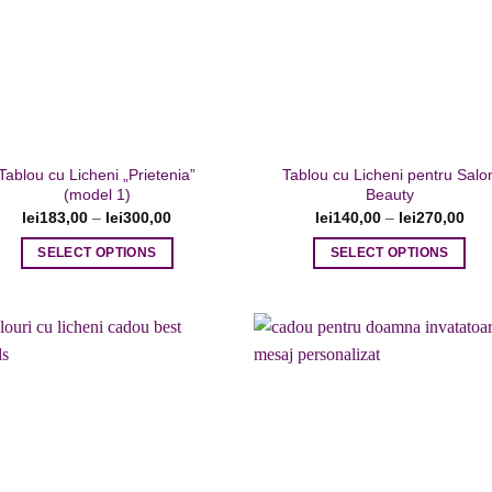
Adaugare
Adaug
la favorite
la favor
Tablou cu Licheni „Prietenia”
Tablou cu Licheni pentru Salo
(model 1)
Beauty
lei
183,00
–
lei
300,00
lei
140,00
–
lei
270,00
SELECT OPTIONS
SELECT OPTIONS
Acest
Acest
produs
produs
are
are
mai
mai
multe
multe
variații.
variații.
Opțiunile
Opțiunile
Adaugare
Adaug
la favorite
la favor
pot
pot
fi
fi