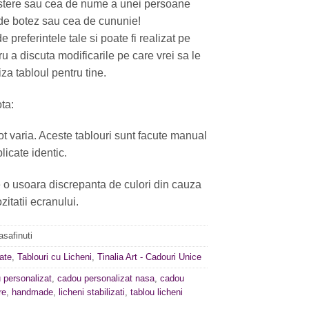
astere sau cea de nume a unei persoane
 de botez sau cea de cununie!
e preferintele tale si poate fi realizat pe
u a discuta modificarile pe care vrei sa le
za tabloul pentru tine.
ta:
t varia. Aceste tablouri sunt facute manual
plicate identic.
e o usoara discrepanta de culori din cauza
zitatii ecranului.
asafinuti
ate
,
Tablouri cu Licheni
,
Tinalia Art - Cadouri Unice
 personalizat
,
cadou personalizat nasa
,
cadou
re
,
handmade
,
licheni stabilizati
,
tablou licheni