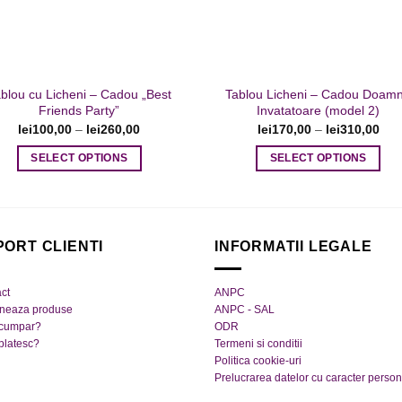
alese
alese
în
în
pagina
pagina
produsului.
produsului.
blou cu Licheni – Cadou „Best
Tablou Licheni – Cadou Doam
Friends Party”
Invatatoare (model 2)
lei
100,00
–
lei
260,00
lei
170,00
–
lei
310,00
SELECT OPTIONS
SELECT OPTIONS
Acest
Acest
produs
produs
are
are
mai
mai
PORT CLIENTI
INFORMATII LEGALE
multe
multe
variații.
variații.
ct
ANPC
Opțiunile
Opțiunile
rneaza produse
ANPC - SAL
pot
pot
cumpar?
ODR
platesc?
Termeni si conditii
fi
fi
Politica cookie-uri
alese
alese
Prelucrarea datelor cu caracter person
în
în