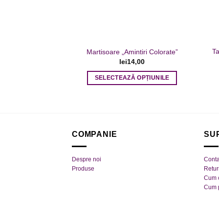
alese
în
pagina
produsului.
Ta
Martisoare „Amintiri Colorate”
lei
14,00
SELECTEAZĂ OPȚIUNILE
Acest
produs
are
mai
COMPANIE
SU
multe
variații.
Opțiunile
Despre noi
Conta
pot
Produse
Retu
Cum 
fi
Cum 
alese
în
pagina