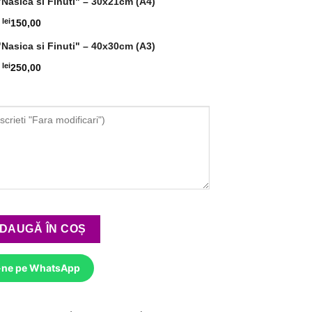
"Nasica si Finuti" – 30x21cm (A4)
lei
150,00
"Nasica si Finuti" – 40x30cm (A3)
lei
250,00
 Licheni "Nasica si Finuti"
DAUGĂ ÎN COȘ
-ne pe WhatsApp