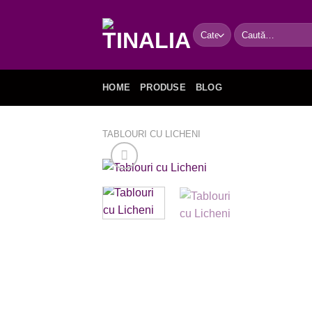
Skip
to
Caută
content
după:
HOME
PRODUSE
BLOG
TABLOURI CU LICHENI