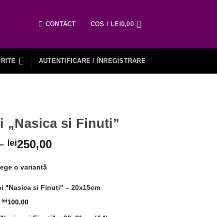
CONTACT
COȘ /
LEI
0,00
RITE
AUTENTIFICARE / ÎNREGISTRARE
i „Nasica si Finuti”
–
250,00
lei
ege o variantă
i "Nasica si Finuti" – 20x15cm
lei
100,00