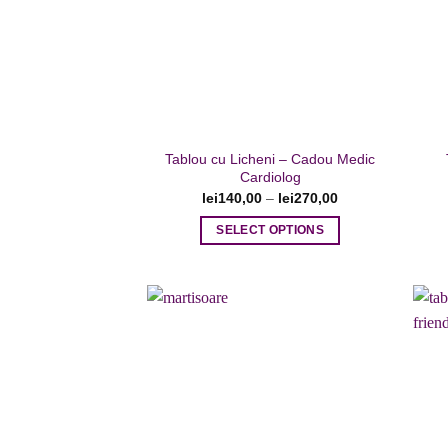
Adaugare
la favorite
Tablou cu Licheni – Cadou Medic
Cardiolog
lei
140,00
–
lei
270,00
SELECT OPTIONS
Acest
produs
are
mai
multe
variații.
Opțiunile
Adaugare
la favorite
pot
fi