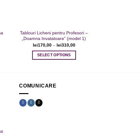
alese
în
pagina
produsului.
na
Tablouri Licheni pentru Profesori –
„Doamna Invatatoare” (model 1)
lei
170,00
–
lei
310,00
SELECT OPTIONS
Acest
produs
are
mai
COMUNICARE
multe
variații.
Opțiunile
pot
fi
alese
al
în