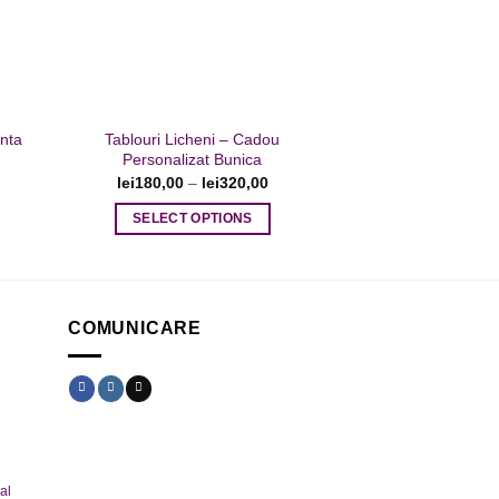
fi
alese
în
pagina
produsului.
nta
Tablouri Licheni – Cadou
Personalizat Bunica
lei
180,00
–
lei
320,00
SELECT OPTIONS
Acest
produs
are
mai
COMUNICARE
multe
variații.
Opțiunile
pot
fi
alese
al