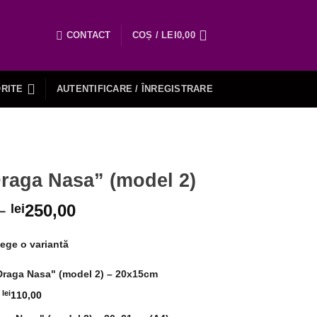
CONTACT
COȘ /
LEI
0,00
RITE
AUTENTIFICARE / ÎNREGISTRARE
Draga Nasa” (model 2)
–
250,00
lei
ege o variantă
Draga Nasa" (model 2) – 20x15cm
lei
110,00