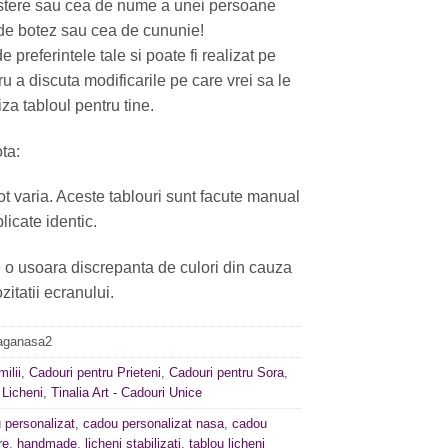
astere sau cea de nume a unei persoane
 de botez sau cea de cununie!
e preferintele tale si poate fi realizat pe
u a discuta modificarile pe care vrei sa le
za tabloul pentru tine.
ta:
t varia. Aceste tablouri sunt facute manual
plicate identic.
e o usoara discrepanta de culori din cauza
zitatii ecranului.
aganasa2
ilii
,
Cadouri pentru Prieteni
,
Cadouri pentru Sora
,
 Licheni
,
Tinalia Art - Cadouri Unice
 personalizat
,
cadou personalizat nasa
,
cadou
re
,
handmade
,
licheni stabilizati
,
tablou licheni