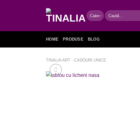
Skip
to
Caută
content
după:
HOME
PRODUSE
BLOG
TINALIA ART - CADOURI UNICE