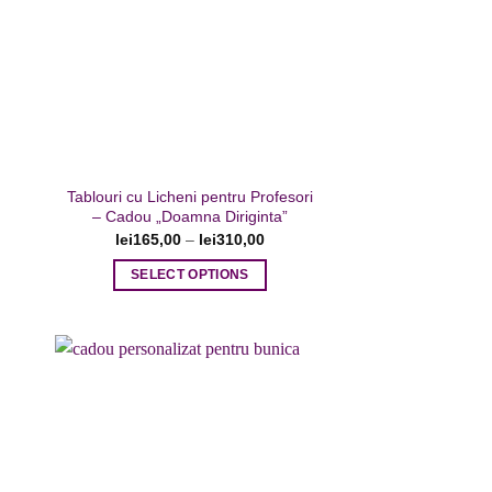
are
Adaugare
ite
la favorite
Tablouri cu Licheni pentru Profesori
– Cadou „Doamna Diriginta”
lei
165,00
–
lei
310,00
SELECT OPTIONS
Acest
produs
are
mai
multe
variații.
Opțiunile
are
Adaugare
ite
la favorite
pot