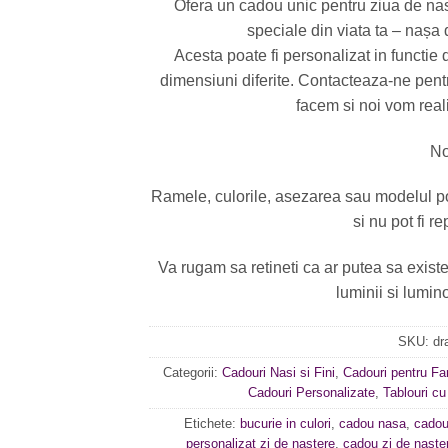
Ofera un cadou unic pentru ziua de n
speciale din viata ta – nașa
Acesta poate fi personalizat in functie d
dimensiuni diferite. Contacteaza-ne pentr
facem si noi vom reali
No
Ramele, culorile, asezarea sau modelul po
si nu pot fi re
Va rugam sa retineti ca ar putea sa exist
luminii si lumino
SKU:
dr
Categorii:
Cadouri Nasi si Fini
,
Cadouri pentru Fam
Cadouri Personalizate
,
Tablouri cu
Etichete:
bucurie in culori
,
cadou nasa
,
cadou
personalizat zi de nastere
,
cadou zi de naste