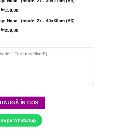
aga Nasa" (model 2) – 30x21cm (A4)
lei
150,00
aga Nasa" (model 2) – 40x30cm (A3)
lei
250,00
Licheni "Draga Nasa" (model 2)
DAUGĂ ÎN COȘ
-ne pe WhatsApp