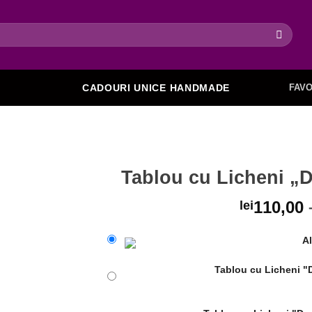
FAVO
CADOURI UNICE HANDMADE
Tablou cu Licheni „
110,00
lei
Al
Adaugare
la favorite
Tablou cu Licheni "