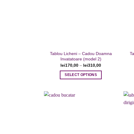
Adaugare
la favorite
Tablou Licheni – Cadou Doamna
Ta
Invatatoare (model 2)
lei
170,00
–
lei
310,00
SELECT OPTIONS
Acest
produs
are
mai
multe
variații.
Opțiunile
Adaugare
la favorite
pot