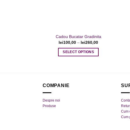
fi
alese
în
pagina
produsului.
Cadou Bucatar Gradinita
lei
100,00
–
lei
260,00
SELECT OPTIONS
Acest
produs
are
mai
COMPANIE
SU
multe
variații.
Opțiunile
Despre noi
Conta
pot
Produse
Retu
Cum 
fi
Cum 
alese
în