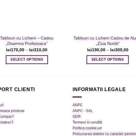
fi
fi
alese
alese
în
în
pagina
pagina
produsului.
produsului.
Tablouri cu Licheni – Cadou
Tablouri cu Licheni Cadou de Nu
„Doamna Profesoara”
„Ziua Nuntii”
lei
170,00
–
lei
310,00
lei
190,00
–
lei
309,00
SELECT OPTIONS
SELECT OPTIONS
Acest
Acest
produs
produs
are
are
mai
mai
PORT CLIENTI
INFORMATII LEGALE
multe
multe
variații.
variații.
ct
ANPC
Opțiunile
Opțiunile
rneaza produse
ANPC - SAL
pot
pot
cumpar?
ODR
platesc?
Termeni si conditii
fi
fi
Politica cookie-uri
alese
alese
Prelucrarea datelor cu caracter person