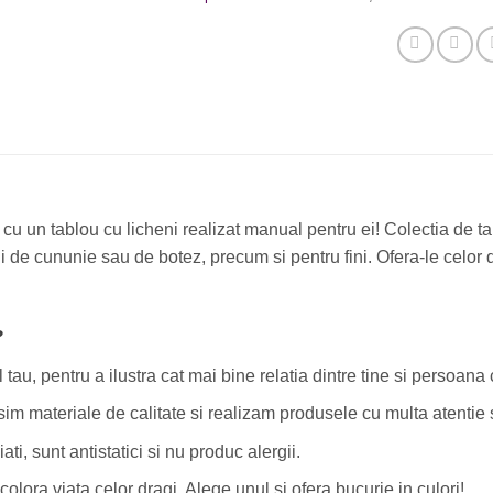
u un tablou cu licheni realizat manual pentru ei! Colectia de tab
 de cununie sau de botez, precum si pentru fini. Ofera-le celor d
?
au, pentru a ilustra cat mai bine relatia dintre tine si persoana c
osim materiale de calitate si realizam produsele cu multa atentie 
ti, sunt antistatici si nu produc alergii.
colora viata celor dragi. Alege unul si ofera bucurie in culori!