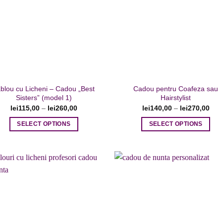
Adaugare
Adaug
la favorite
la favor
blou cu Licheni – Cadou „Best
Cadou pentru Coafeza sau
Sisters” (model 1)
Hairstylist
lei
115,00
–
lei
260,00
lei
140,00
–
lei
270,00
SELECT OPTIONS
SELECT OPTIONS
Acest
Acest
produs
produs
are
are
mai
mai
multe
multe
variații.
variații.
Opțiunile
Opțiunile
Adaugare
Adaug
la favorite
la favor
pot
pot